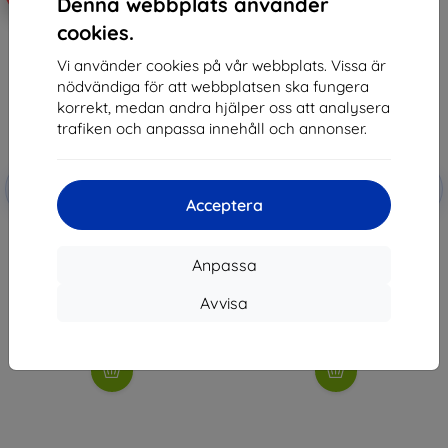
Denna webbplats använder
cookies.
Vi använder cookies på vår webbplats. Vissa är
nödvändiga för att webbplatsen ska fungera
korrekt, medan andra hjälper oss att analysera
trafiken och anpassa innehåll och annonser.
Rabatt
Rabatt
-10%
-10%
med
EXTRA10
med
EXTRA10
Acceptera
kupong
kupong
3MK Lens Protect HMD XR21
3MK FlexibleGlass HMD XR21
Camera lens protection 4 pcs
Hybrid Glass
Anpassa
136 kr
148 kr
122 kr
133 kr
Avvisa
I lager > 5 st
I lager > 5 st