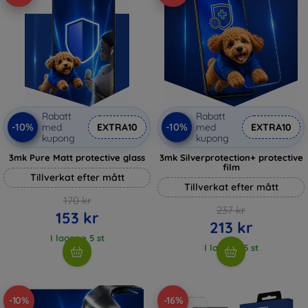
Rabatt
Rabatt
-10%
-10%
med
EXTRA10
med
EXTRA10
kupong
kupong
3mk Pure Matt protective glass
3mk Silverprotection+ protective
film
Tillverkat efter mått
Tillverkat efter mått
170 kr
237 kr
153 kr
213 kr
I lager > 5 st
I lager > 5 st
-10%
-16%