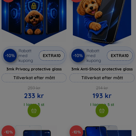
Rabatt
Rabatt
-10%
-10%
med
EXTRA10
med
EXTRA10
kupong
kupong
3mk Privacy protective glass
3mk Anti-Shock protective glass
Tillverkat efter mått
Tillverkat efter mått
259 kr
214 kr
233 kr
193 kr
I lager 3 st
I lager > 5 st
-10%
-10%