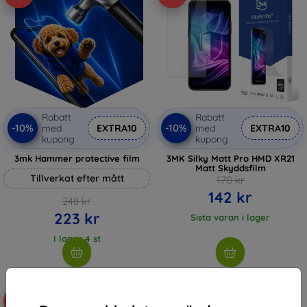
Rabatt
Rabatt
-10%
-10%
med
EXTRA10
med
EXTRA10
kupong
kupong
3mk Hammer protective film
3MK Silky Matt Pro HMD XR21
Matt Skyddsfilm
Tillverkat efter mått
170 kr
142 kr
248 kr
223 kr
Sista varan i lager
I lager 4 st
-10%
-10%