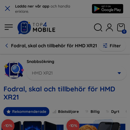
×
Ladda ner vår app
och handla
enklare.
0
Fodral, skal och tillbehör för HMD XR21
Filter
Snabbsökning
HMD XR21
Fodral, skal och tillbehör för HMD
XR21
Rekommenderade
Bästsäljare
Billig
Dyrt
-10%
-10%