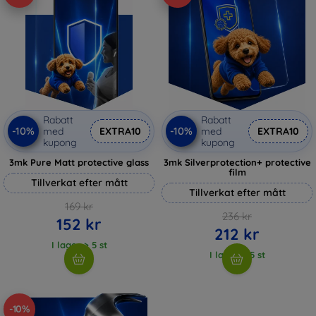
Rabatt
Rabatt
-10%
-10%
med
EXTRA10
med
EXTRA10
kupong
kupong
3mk Pure Matt protective glass
3mk Silverprotection+ protective
film
Tillverkat efter mått
Tillverkat efter mått
169 kr
236 kr
152 kr
212 kr
I lager > 5 st
I lager > 5 st
-10%