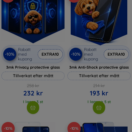
Rabatt
Rabatt
-10%
-10%
med
EXTRA10
med
EXTRA10
kupong
kupong
3mk Privacy protective glass
3mk Anti-Shock protective glass
Tillverkat efter mått
Tillverkat efter mått
258 kr
214 kr
232 kr
193 kr
I lager 3 st
I lager > 5 st
-10%
-10%