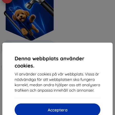
Rabatt
-10%
med
EXTRA10
kupong
Denna webbplats använder
3mk Hammer protective film
cookies.
Tillverkat efter mått
Vi använder cookies på vår webbplats. Vissa är
247 kr
nödvändiga för att webbplatsen ska fungera
222 kr
korrekt, medan andra hjälper oss att analysera
I lager 4 st
trafiken och anpassa innehåll och annonser.
Acceptera