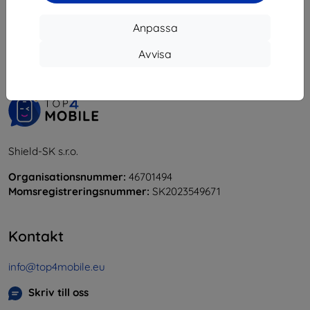
1
-
5
av totalt
5
.
Anpassa
«
1
»
Avvisa
Shield-SK s.r.o.
Organisationsnummer:
46701494
Momsregistreringsnummer:
SK2023549671
Kontakt
info@top4mobile.eu
Skriv till oss