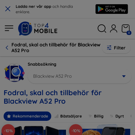
×
Ladda ner vår app
och handla
enklare.
0
Fodral, skal och tillbehör för Blackview
Filter
A52 Pro
Snabbsökning
Blackview A52 Pro
Fodral, skal och tillbehör för
Blackview A52 Pro
Rekommenderade
Bästsäljare
Billig
Dyrt
-10%
-10%