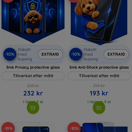
Rabatt
Rabatt
-10%
-10%
med
EXTRA10
med
EXTRA10
kupong
kupong
3mk Privacy protective glass
3mk Anti-Shock protective glass
Tillverkat efter mått
Tillverkat efter mått
258 kr
214 kr
232 kr
193 kr
I lager 3 st
I lager > 5 st
-10%
-10%