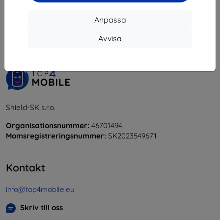
1
-
5
av totalt
5
.
Anpassa
«
1
»
Avvisa
Shield-SK s.r.o.
Organisationsnummer:
46701494
Momsregistreringsnummer:
SK2023549671
Kontakt
info@top4mobile.eu
Skriv till oss