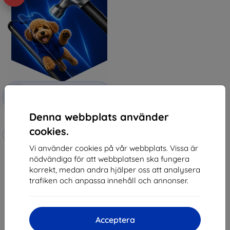
Rabatt
-10%
med
EXTRA10
kupong
Denna webbplats använder
3mk Hammer protective film
cookies.
Tillverkat efter mått
Vi använder cookies på vår webbplats. Vissa är
247 kr
nödvändiga för att webbplatsen ska fungera
222 kr
korrekt, medan andra hjälper oss att analysera
I lager 4 st
trafiken och anpassa innehåll och annonser.
Acceptera