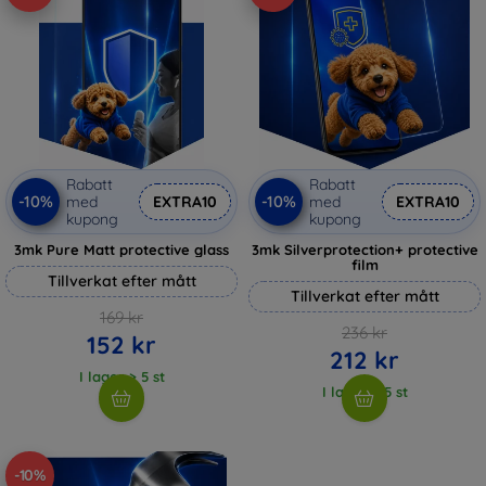
Rabatt
Rabatt
-10%
-10%
med
EXTRA10
med
EXTRA10
kupong
kupong
3mk Pure Matt protective glass
3mk Silverprotection+ protective
film
Tillverkat efter mått
Tillverkat efter mått
169 kr
236 kr
152 kr
212 kr
I lager > 5 st
I lager > 5 st
-10%