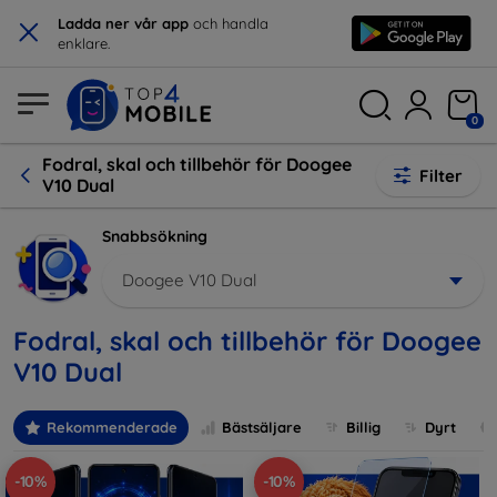
×
Ladda ner vår app
och handla
enklare.
0
Fodral, skal och tillbehör för Doogee
Filter
V10 Dual
Snabbsökning
Doogee V10 Dual
Fodral, skal och tillbehör för Doogee
V10 Dual
Rekommenderade
Bästsäljare
Billig
Dyrt
-10%
-10%