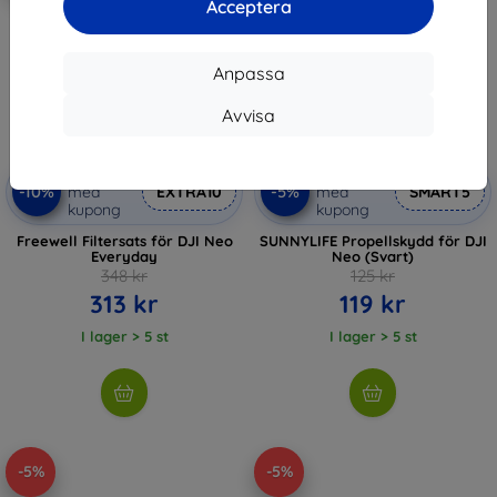
Acceptera
Anpassa
Avvisa
Rabatt
Rabatt
-10%
-5%
med
EXTRA10
med
SMART5
kupong
kupong
Freewell Filtersats för DJI Neo
SUNNYLIFE Propellskydd för DJI
Everyday
Neo (Svart)
348 kr
125 kr
313 kr
119 kr
I lager > 5 st
I lager > 5 st
-5%
-5%