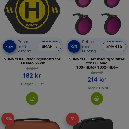
Rabatt
Rabatt
-5%
-5%
med
SMART5
med
SMART5
kupong
kupong
SUNNYLIFE landningsmatta för
SUNNYLIFE set med fyra filter
DJI Neo 35 cm
för DJI Neo
ND8+ND16+ND32+ND64
192 kr
225 kr
182 kr
214 kr
I lager > 5 st
I lager > 5 st
-5%
-5%