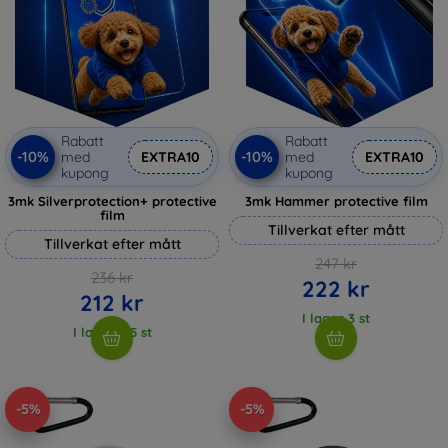
Rabatt
Rabatt
-10%
-10%
med
EXTRA10
med
EXTRA10
kupong
kupong
3mk Silverprotection+ protective
3mk Hammer protective film
film
Tillverkat efter mått
Tillverkat efter mått
247 kr
236 kr
222 kr
212 kr
I lager 3 st
I lager > 5 st
-5%
-5%