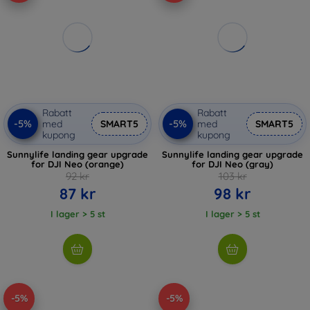
Rabatt
Rabatt
-5%
-5%
med
SMART5
med
SMART5
kupong
kupong
Sunnylife landing gear upgrade
Sunnylife landing gear upgrade
for DJI Neo (orange)
for DJI Neo (gray)
92 kr
103 kr
87 kr
98 kr
I lager > 5 st
I lager > 5 st
-5%
-5%