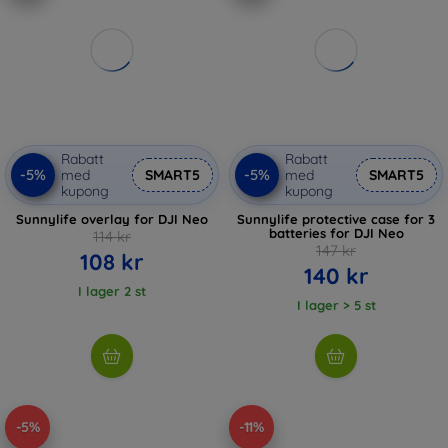
Rabatt
Rabatt
-5%
-5%
med
SMART5
med
SMART5
kupong
kupong
Sunnylife overlay for DJI Neo
Sunnylife protective case for 3
batteries for DJI Neo
114 kr
147 kr
108 kr
140 kr
I lager 2 st
I lager > 5 st
-5%
-11%