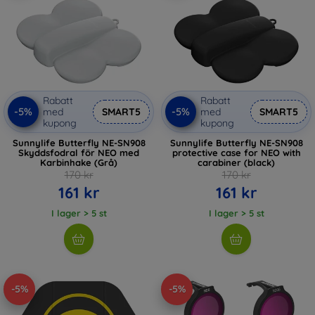
Rabatt
Rabatt
-5%
-5%
med
SMART5
med
SMART5
kupong
kupong
Sunnylife Butterfly NE-SN908
Sunnylife Butterfly NE-SN908
Skyddsfodral för NEO med
protective case for NEO with
Karbinhake (Grå)
carabiner (black)
170 kr
170 kr
161 kr
161 kr
I lager > 5 st
I lager > 5 st
-5%
-5%