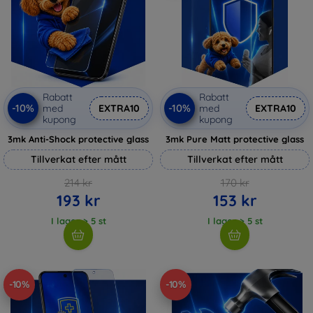
Rabatt
Rabatt
-10%
-10%
med
EXTRA10
med
EXTRA10
kupong
kupong
3mk Anti-Shock protective glass
3mk Pure Matt protective glass
Tillverkat efter mått
Tillverkat efter mått
214 kr
170 kr
193 kr
153 kr
I lager > 5 st
I lager > 5 st
-10%
-10%