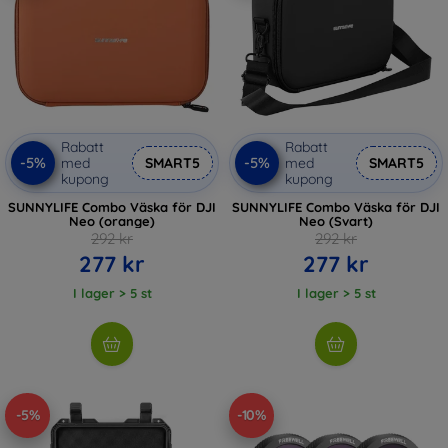
Rabatt
Rabatt
-5%
-5%
med
SMART5
med
SMART5
kupong
kupong
SUNNYLIFE Combo Väska för DJI
SUNNYLIFE Combo Väska för DJI
Neo (orange)
Neo (Svart)
292 kr
292 kr
277 kr
277 kr
I lager > 5 st
I lager > 5 st
-5%
-10%