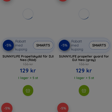
Rabatt
Rabatt
-5%
-5%
med
SMART5
med
SMART5
kupong
kupong
SUNNYLIFE Propellskydd för DJI
SUNNYLIFE propeller guard for
Neo (Röd)
DJI Neo (gray)
136 kr
136 kr
129 kr
129 kr
I lager > 5 st
I lager > 5 st
-5%
-5%