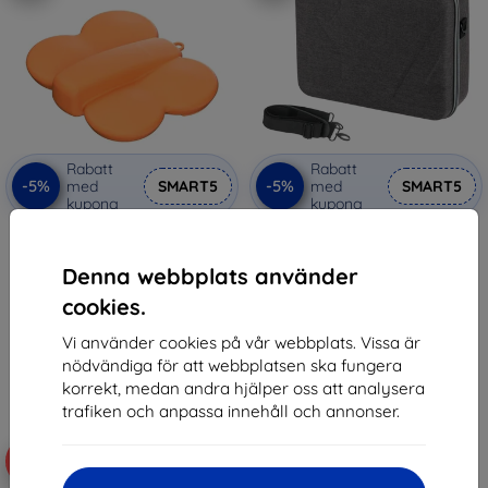
Rabatt
Rabatt
-5%
-5%
med
SMART5
med
SMART5
kupong
kupong
Sunnylife Butterfly NE-SN908
Sunnylife Storage Combo Bag
protective case for NEO with
for NEO Motion Fly (073530)
carabiner (orange)
459 kr
Denna webbplats använder
159 kr
436 kr
cookies.
151 kr
I lager > 5 st
Vi använder cookies på vår webbplats. Vissa är
I lager > 5 st
nödvändiga för att webbplatsen ska fungera
korrekt, medan andra hjälper oss att analysera
trafiken och anpassa innehåll och annonser.
-10%
-5%