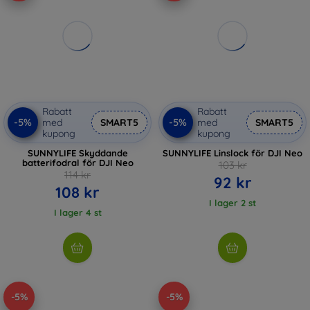
Rabatt
Rabatt
-5%
-5%
med
SMART5
med
SMART5
kupong
kupong
SUNNYLIFE Skyddande
SUNNYLIFE Linslock för DJI Neo
batterifodral för DJI Neo
103 kr
114 kr
92 kr
108 kr
I lager 2 st
I lager 4 st
-5%
-5%