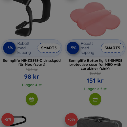
Rabatt
Rabatt
-5%
-5%
med
SMART5
med
SMART5
kupong
kupong
Sunnylife NE-ZG898-D Linsskydd
Sunnylife Butterfly NE-SN908
för Neo (svart)
protective case for NEO with
carabiner (pink)
103 kr
159 kr
98 kr
151 kr
I lager 4 st
I lager > 5 st
-5%
-5%