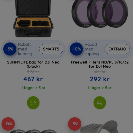
Rabatt
Rabatt
-5%
-10%
med
SMART5
med
EXTRA10
kupong
kupong
SUNNYLIFE bag for DJI Neo
Freewell Filters ND/PL 8/16/32
(black)
for DJI Neo
492 kr
325 kr
467 kr
292 kr
I lager > 5 st
I lager > 5 st
-10%
-5%