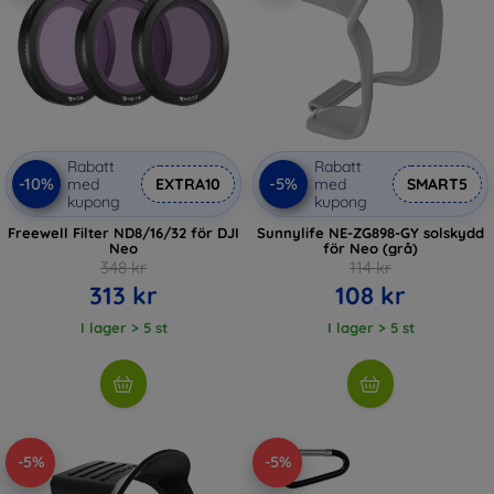
Rabatt
Rabatt
-10%
-5%
med
EXTRA10
med
SMART5
kupong
kupong
Freewell Filter ND8/16/32 för DJI
Sunnylife NE-ZG898-GY solskydd
Neo
för Neo (grå)
348 kr
114 kr
313 kr
108 kr
I lager > 5 st
I lager > 5 st
-5%
-5%