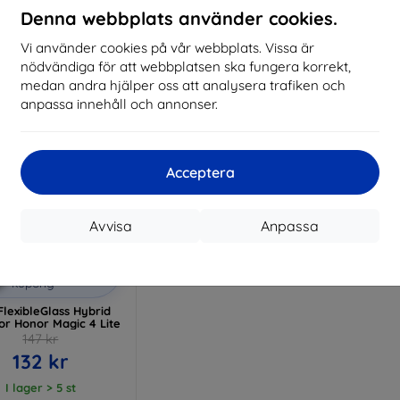
Denna webbplats använder cookies.
I lager > 5 st
I lager > 5 st
I 
Vi använder cookies på vår webbplats. Vissa är
nödvändiga för att webbplatsen ska fungera korrekt,
medan andra hjälper oss att analysera trafiken och
anpassa innehåll och annonser.
Acceptera
Avvisa
Anpassa
Rabatt
%
med
EXTRA10
kupong
lexibleGlass Hybrid
for Honor Magic 4 Lite
147 kr
132 kr
I lager > 5 st