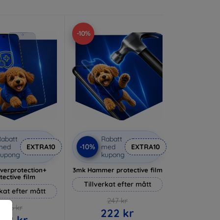
-10%
abatt
Rabatt
-10%
med
EXTRA10
med
EXTRA10
kupong
kupong
lverprotection+
3mk Hammer protective film
tective film
Tillverkat efter mått
rkat efter mått
247 kr
236 kr
222 kr
212 kr