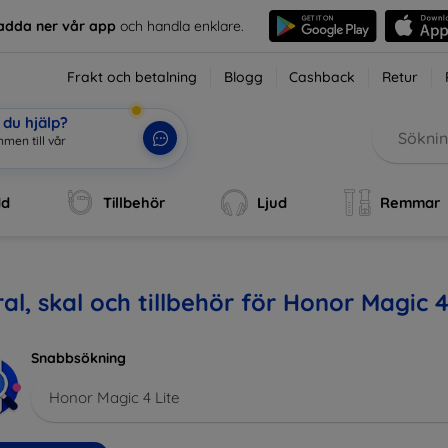
adda ner vår app
och handla enklare.
Frakt och betalning
Blogg
Cashback
Retur
du hjälp?
mmen till vår web
|
dd
Tillbehör
Ljud
Remmar
al, skal och tillbehör för Honor Magic 4
Snabbsökning
Honor Magic 4 Lite