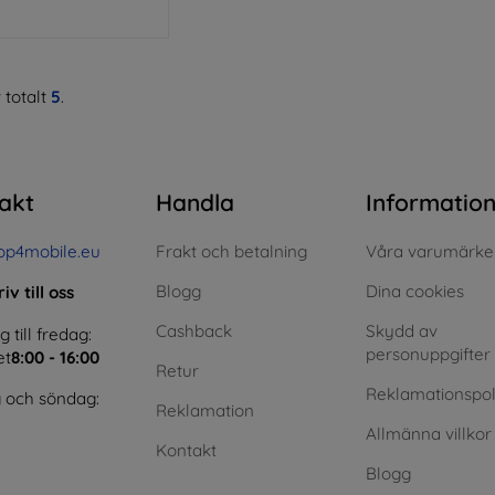
 totalt
5
.
akt
Handla
Informatio
op4mobile.eu
Frakt och betalning
Våra varumärke
Blogg
Dina cookies
iv till oss
Cashback
Skydd av
till fredag:
personuppgifter
et
8:00 - 16:00
Retur
Reklamationspol
 och söndag:
Reklamation
Allmänna villkor
Kontakt
Blogg