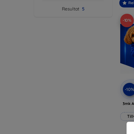
Re
Resultat
5
-10%
-10
3mk A
Til