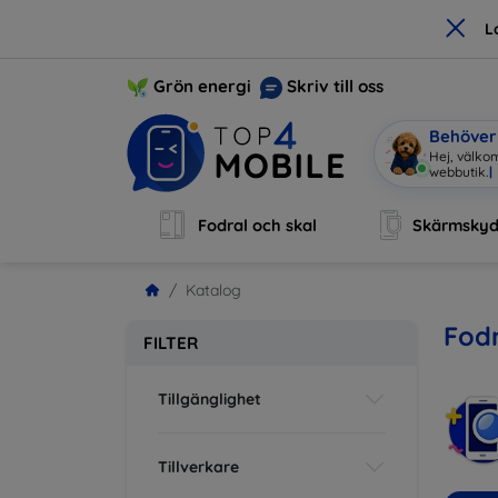
×
L
Grön energi
Skriv till oss
Behöver 
Hej, välko
Fodral och skal
Skärmsky
Katalog
Fodr
FILTER
Tillgänglighet
Tillverkare