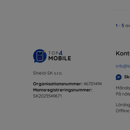
1
-
5
av
Kont
info@t
Shield-SK s.r.o.
Skr
Organisationsnummer:
46701494
Måndag 
Momsregistreringsnummer:
På nät
SK2023549671
Lördag
Offline