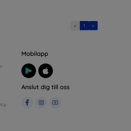
«
1
»
n
Mobilapp
n
Anslut dig till oss
icy