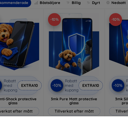
kommenderade
Bästsäljare
Billig
Dyrt
Nedsatt
-10%
-10%
Rabatt
Rabatt
R
%
-10%
-10%
med
EXTRA10
med
EXTRA10
kupong
kupong
nti-Shock protective
3mk Pure Matt protective
3mk Si
glass
glass
pro
lverkat efter mått
Tillverkat efter mått
Tillve
214 kr
170 kr
193 kr
153 kr