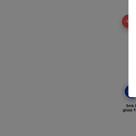
-10%
-10
3mk F
glass 