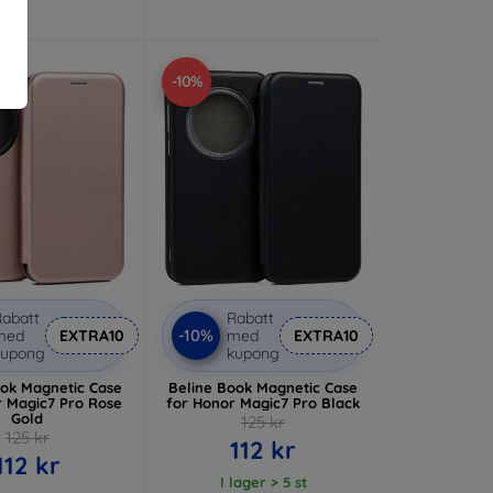
-10%
abatt
Rabatt
-10%
med
EXTRA10
med
EXTRA10
kupong
kupong
ook Magnetic Case
Beline Book Magnetic Case
r Magic7 Pro Rose
for Honor Magic7 Pro Black
Gold
125 kr
125 kr
112 kr
112 kr
I lager > 5 st