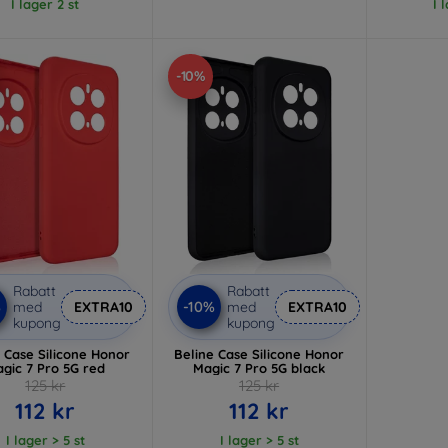
I lager 2 st
I 
-10%
Rabatt
Rabatt
%
-10%
med
EXTRA10
med
EXTRA10
kupong
kupong
 Case Silicone Honor
Beline Case Silicone Honor
gic 7 Pro 5G red
Magic 7 Pro 5G black
125 kr
125 kr
112 kr
112 kr
I lager > 5 st
I lager > 5 st