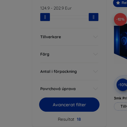
Re
124.9
-
202.9
Eur
-10%
Tillverkare
Färg
Antal i förpackning
-10
Povrchová úprava
3mk Pri
Avancerat filter
Til
Resultat
18