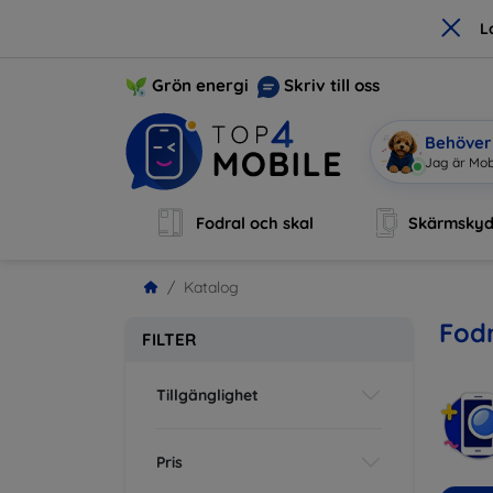
×
L
Grön energi
Skriv till oss
Behöver 
Jag är Mobi
Fodral och skal
Skärmsky
Katalog
Fodr
FILTER
Tillgänglighet
Pris