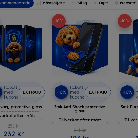
kommenderade
Bästsäljare
Billig
Dyrt
Nedsatt
-10%
-10%
Rabatt
Rabatt
R
%
-10%
-10%
med
EXTRA10
med
EXTRA10
kupong
kupong
vacy protective glass
3mk Anti-Shock protective
3mk Pure
glass
lverkat efter mått
Tillverkat efter mått
Tillve
258 kr
214 kr
232 kr
193 kr