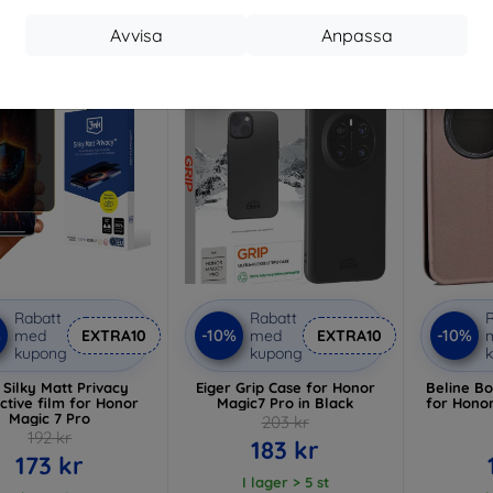
Avvisa
Anpassa
-10%
-10%
Rabatt
Rabatt
R
%
-10%
-10%
med
EXTRA10
med
EXTRA10
kupong
kupong
Silky Matt Privacy
Eiger Grip Case for Honor
Beline B
ctive film for Honor
Magic7 Pro in Black
for Hono
Magic 7 Pro
203 kr
192 kr
183 kr
173 kr
I lager > 5 st