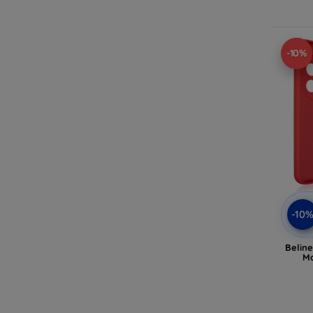
-10%
-10
Beline
Ma