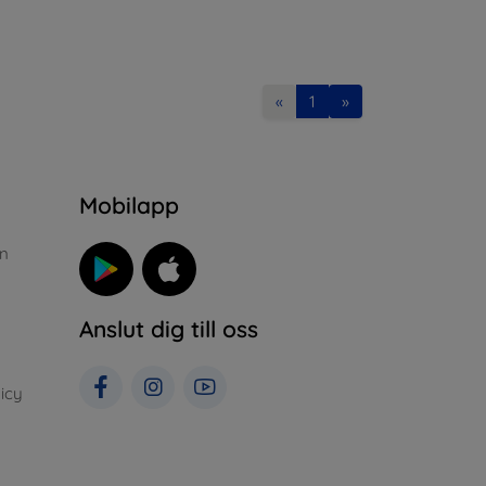
«
1
»
n
Mobilapp
n
Anslut dig till oss
icy