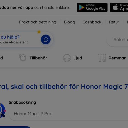
adda ner vår app
och handla enklare.
Frakt och betalning
Blogg
Cashback
Retur
du hjälp?
, din AI-assistent.
|
dd
Tillbehör
Ljud
Remmar
al, skal och tillbehör för Honor Magic 7
Snabbsökning
Honor Magic 7 Pro