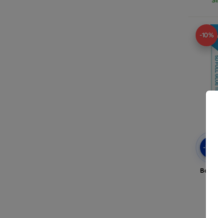
-10%
-10
Belin
for