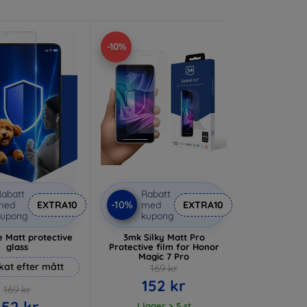
-10%
abatt
Rabatt
-10%
med
EXTRA10
med
EXTRA10
kupong
kupong
 Matt protective
3mk Silky Matt Pro
glass
Protective film for Honor
Magic 7 Pro
rkat efter mått
169 kr
152 kr
169 kr
152 kr
I lager > 5 st