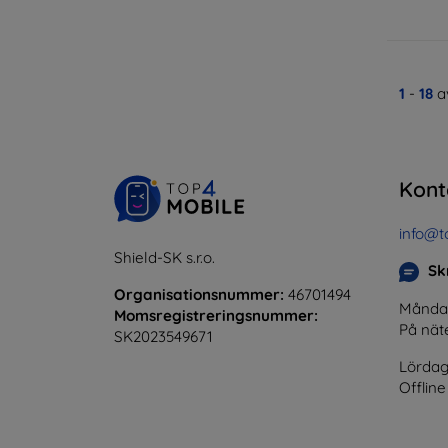
1
-
18
av
Kont
info@t
Shield-SK s.r.o.
Skr
Organisationsnummer:
46701494
Måndag 
Momsregistreringsnummer:
På nät
SK2023549671
Lördag
Offline