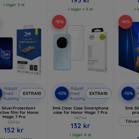
I lager 3 st
I lager > 5 st
I 
-10%
-10%
Rabatt
Rabatt
R
%
-10%
-10%
med
EXTRA10
med
EXTRA10
kupong
kupong
 SilverProtection+
3mk Clear Case Smartphone
3mk Si
ctive film for Honor
case for Honor Magic 7 Pro
pro
Magic 7 Pro
147 kr
Tillve
169 kr
132 kr
152 kr
I lager 4 st
sta varan i lager