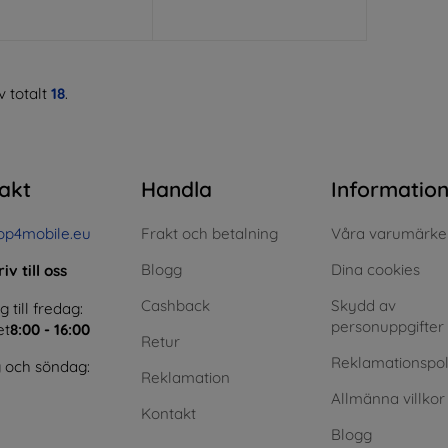
 totalt
18
.
akt
Handla
Informatio
op4mobile.eu
Frakt och betalning
Våra varumärke
Blogg
Dina cookies
iv till oss
Cashback
Skydd av
till fredag:
personuppgifter
et
8:00 - 16:00
Retur
Reklamationspol
 och söndag:
Reklamation
Allmänna villkor
Kontakt
Blogg