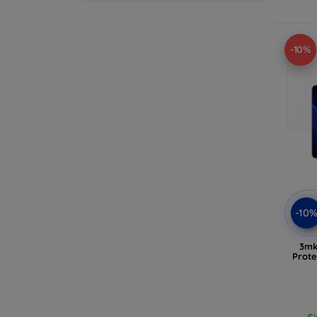
-10%
-10
3mk
Prote
Si