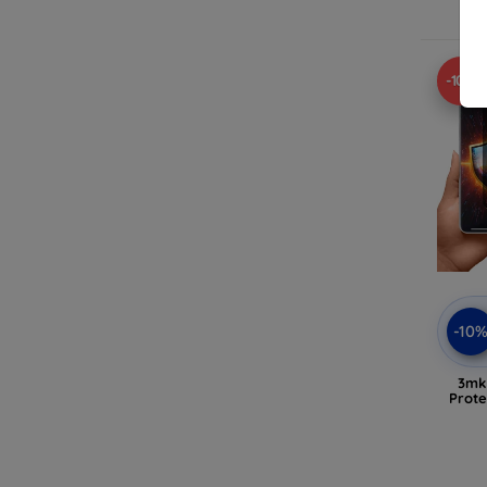
-10%
-10
3mk 
Prote