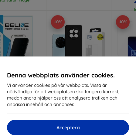
I 
-10%
-10%
Denna webbplats använder cookies.
Vi använder cookies på vår webbplats. Vissa är
Rabatt
Rabatt
R
nödvändiga för att webbplatsen ska fungera korrekt,
%
-10%
-10%
med
EXTRA10
med
EXTRA10
kupong
kupong
medan andra hjälper oss att analysera trafiken och
anpassa innehåll och annonser.
e 5D Tempered Glass
3MK Matt Skal Honor Magic
3MK ARC
 Honor Magic7 Pro
7 Pro svart
för Ho
125 kr
147 kr
112 kr
132 kr
Acceptera
I lager > 5 st
Sista varan i lager
I 