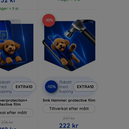
lager > 5 st
-10%
abatt
Rabatt
-10%
med
EXTRA10
med
EXTRA10
kupong
kupong
lverprotection+
3mk Hammer protective film
tective film
Tillverkat efter mått
rkat efter mått
247 kr
236 kr
222 kr