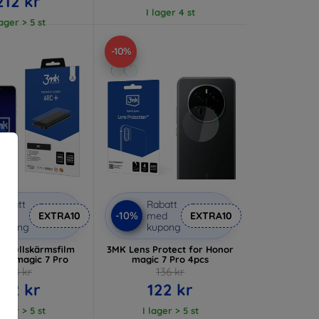
212 kr
I lager 4 st
lager > 5 st
-10%
abatt
Rabatt
-10%
med
EXTRA10
med
EXTRA10
kupong
kupong
+ Fullskärmsfilm
3MK Lens Protect for Honor
nor magic 7 Pro
magic 7 Pro 4pcs
158 kr
136 kr
142 kr
122 kr
lager > 5 st
I lager > 5 st