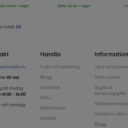
sta varan i lager
Sista varan i lager
I 
v totalt
20
.
akt
Handla
Informatio
op4mobile.eu
Frakt och betalning
Våra varumärke
Blogg
Dina cookies
iv till oss
Cashback
Skydd av
till fredag:
personuppgifter
et
8:00 - 16:00
Retur
Reklamationspol
 och söndag:
Reklamation
Allmänna villkor
Kontakt
Blogg