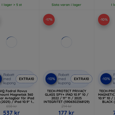
I lager > 5 st
Sista varan i lager
I 
-17%
-10%
Rabatt
Rabatt
R
%
-10%
-10%
med
EXTRA10
med
EXTRA10
kupong
kupong
IQ Fodral Rovus
TECH-PROTECT PRIVACY
TECH-PR
ount Magnetisk 360
GLASS SPY+ IPAD 10.9” 10 /
MAGNETIC
ar Avtagbar för iPad
2022 / 11” 11 / 2025
10.9” 10 / 
 (2025) / iPad 10.9" 10
INTEGRITET (5906302368129)
BLACK (
NIQ-PDP11G(A16)-
658 kr
214 kr
ROVSNDBLK)
537 kr
177 kr