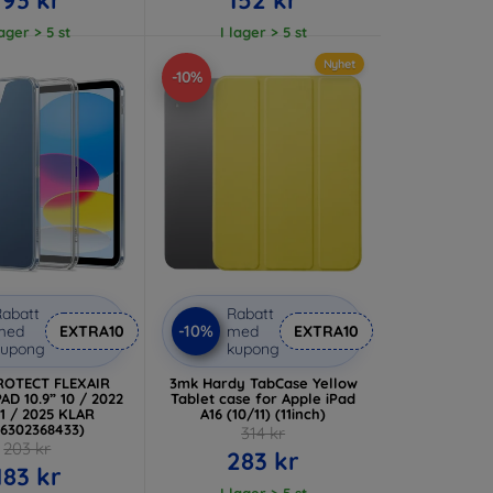
lager > 5 st
I lager > 5 st
Nyhet
-10%
abatt
Rabatt
-10%
med
EXTRA10
med
EXTRA10
kupong
kupong
ROTECT FLEXAIR
3mk Hardy TabCase Yellow
AD 10.9” 10 / 2022
Tablet case for Apple iPad
 11 / 2025 KLAR
A16 (10/11) (11inch)
06302368433)
314 kr
203 kr
283 kr
183 kr
I lager > 5 st