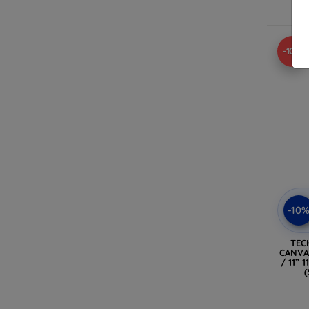
-10%
-10
TEC
CANVAS
/ 11” 
(