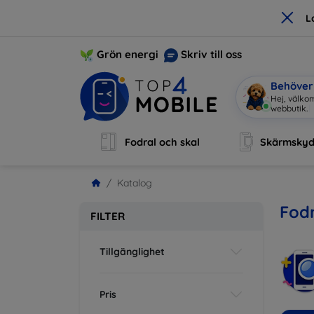
×
L
Grön energi
Skriv till oss
Behöver 
Ja
|
Fodral och skal
Skärmsky
Katalog
Fodr
FILTER
Tillgänglighet
Pris