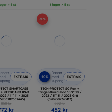
lager > 5 st
I lager > 5 st
-10%
abatt
Rabatt
-10%
med
EXTRA10
med
EXTRA10
kupong
kupong
OTECT SMARTCASE
TECH-PROTECT SC Pen +
 + KEYBOARD IPAD
Tangentbord iPad 10.9” 10 /
2022 / 11” 11 / 2025
2022 / 11” 11 / 2025 Grå
5906302363445)
(5906302363117)
858 kr
502 kr
772 kr
452 kr