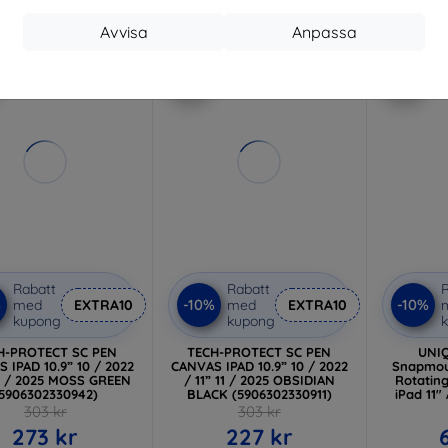
I lager > 5 st
I lager > 5 st
I 
Avvisa
Anpassa
-25%
-10%
Rabatt
Rabatt
R
%
-10%
-10%
med
EXTRA10
med
EXTRA10
kupong
kupong
H-PROTECT SC PEN
TECH-PROTECT SC PEN
UNIQ
 IPAD 10.9” 10 / 2022
CANVAS IPAD 10.9” 10 / 2022
Snapmou
11 / 2025 MOSS GREEN
/ 11” 11 / 2025 OBSIDIAN
Rotatin
5906302330942)
BLACK (5906302330911)
iPad 11"
10.9" 10 
303 kr
303 kr
RO
273 kr
227 kr