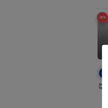
-10%
-10
3mk H
Table
A1