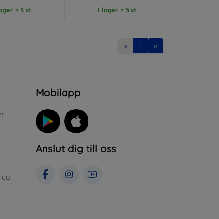
lager > 5 st
I lager > 5 st
«
1
»
n
Mobilapp
n
Anslut dig till oss
icy