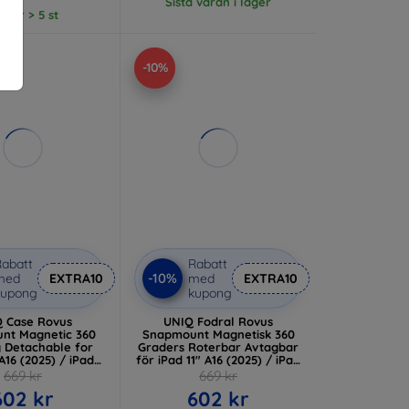
Sista varan i lager
lager > 5 st
-10%
abatt
Rabatt
-10%
med
EXTRA10
med
EXTRA10
kupong
kupong
 Case Rovus
UNIQ Fodral Rovus
nt Magnetic 360
Snapmount Magnetisk 360
g Detachable for
Graders Roterbar Avtagbar
 A16 (2025) / iPad
för iPad 11" A16 (2025) / iPad
(UNIQ-PDP11G(A16)-
10.9" 10 (UNIQ-PDP11G(A16)-
669 kr
669 kr
VSNFGRY)
ROVSNNBU)
602 kr
602 kr