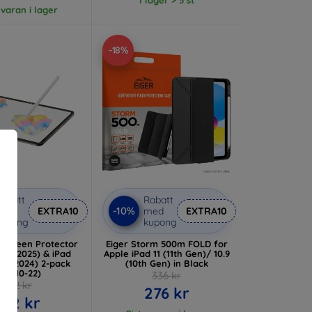
 varan i lager
-18%
abatt
Rabatt
-10%
med
EXTRA10
med
EXTRA10
kupong
kupong
 Screen Protector
Eiger Storm 500m FOLD for
 11” (2025) & iPad
Apple iPad 11 (11th Gen)/ 10.9
022-2024) 2-pack
(10th Gen) in Black
PL3-10-22)
336 kr
702 kr
276 kr
632 kr