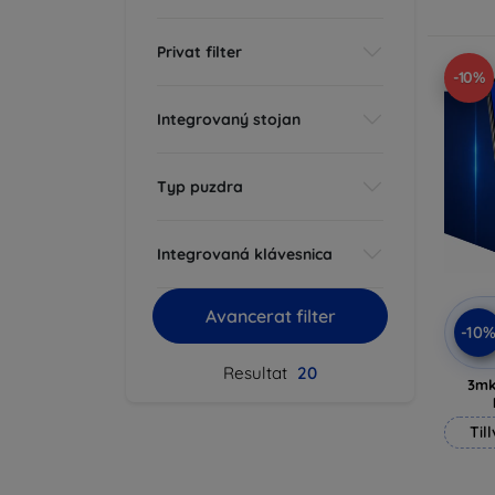
Privat filter
-10%
Integrovaný stojan
Typ puzdra
Integrovaná klávesnica
Avancerat filter
-10
Resultat
20
3mk
Til