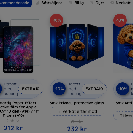
kommenderade
Bästsäljare
Billig
Dyrt
Nedsatt
-10%
-10%
Rabatt
Rabatt
R
%
-10%
-10%
med
EXTRA10
med
EXTRA10
kupong
kupong
Hardy Paper Effect
3mk Privacy protective glass
3mk Anti
ctive film for Apple
0,9" 10 gen (A14) / 11"
Tillverkat efter mått
11 gen (A16)
Tillve
236 kr
258 kr
212 kr
232 kr