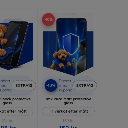
-10%
abatt
Rabatt
-10%
med
EXTRA10
med
EXTRA10
kupong
kupong
-Shock protective
3mk Pure Matt protective
glass
glass
rkat efter mått
Tillverkat efter mått
214 kr
169 kr
193 kr
152 kr