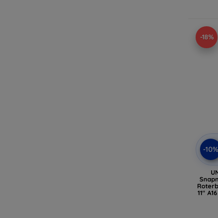
-18%
-10
UN
Snapm
Roterb
11" A16
(U