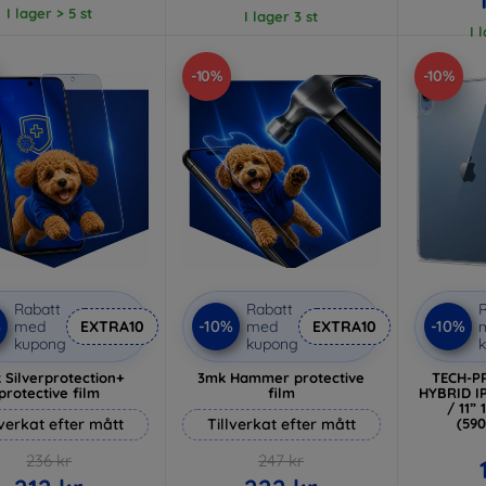
I lager > 5 st
I lager 3 st
I 
-10%
-10%
Rabatt
Rabatt
R
%
-10%
-10%
med
EXTRA10
med
EXTRA10
kupong
kupong
 Silverprotection+
3mk Hammer protective
TECH-P
protective film
film
HYBRID IP
/ 11”
lverkat efter mått
Tillverkat efter mått
(59
236 kr
247 kr