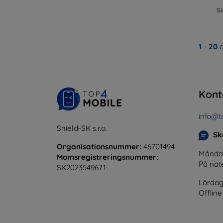
Si
1
-
20
a
Kont
info@t
Shield-SK s.r.o.
Skr
Organisationsnummer:
46701494
Måndag 
Momsregistreringsnummer:
På nät
SK2023549671
Lördag
Offline