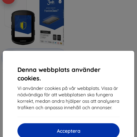
Rabatt
-10%
med
EXTRA10
kupong
Denna webbplats använder
3MK FlexibleGlass Hybridglas för
Garmin Edge 840
cookies.
147 kr
132 kr
Vi använder cookies på vår webbplats. Vissa är
nödvändiga för att webbplatsen ska fungera
I lager 2 st
korrekt, medan andra hjälper oss att analysera
trafiken och anpassa innehåll och annonser.
Acceptera