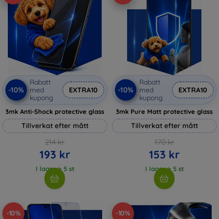
Rabatt
Rabatt
-10%
-10%
med
EXTRA10
med
EXTRA10
kupong
kupong
3mk Anti-Shock protective glass
3mk Pure Matt protective glass
Tillverkat efter mått
Tillverkat efter mått
214 kr
170 kr
193 kr
153 kr
I lager > 5 st
I lager > 5 st
-10%
-10%