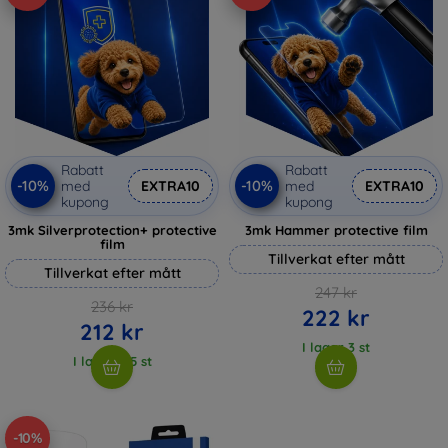
Rabatt
Rabatt
-10%
-10%
med
EXTRA10
med
EXTRA10
kupong
kupong
3mk Silverprotection+ protective
3mk Hammer protective film
film
Tillverkat efter mått
Tillverkat efter mått
247 kr
236 kr
222 kr
212 kr
I lager 3 st
I lager > 5 st
-10%