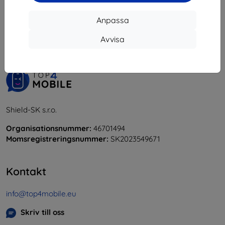
1
-
5
av totalt
5
.
Anpassa
«
1
»
Avvisa
Shield-SK s.r.o.
Organisationsnummer:
46701494
Momsregistreringsnummer:
SK2023549671
Kontakt
info@top4mobile.eu
Skriv till oss