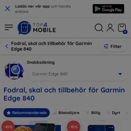
×
Ladda ner vår app
och handla
enklare.
0
Fodral, skal och tillbehör för Garmin
Filter
Edge 840
Snabbsökning
Garmin Edge 840
Fodral, skal och tillbehör för Garmin
Edge 840
Rekommenderade
Bästsäljare
Billig
Dyrt
-10%
-10%