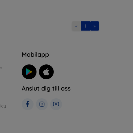
«
1
»
n
Mobilapp
n
Anslut dig till oss
icy