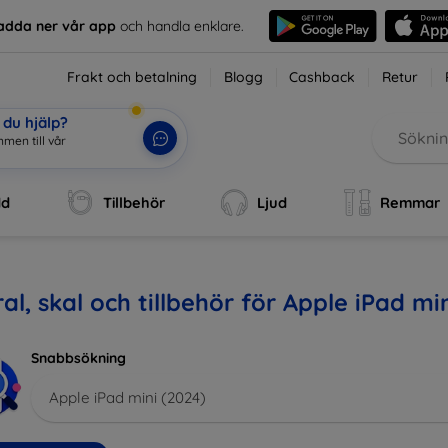
adda ner vår app
och handla enklare.
Frakt och betalning
Blogg
Cashback
Retur
du hjälp?
men till vår
dd
Tillbehör
Ljud
Remmar
al, skal och tillbehör för Apple iPad mi
Snabbsökning
Apple iPad mini (2024)