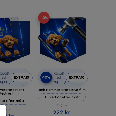
-10%
abatt
Rabatt
-10%
med
EXTRA10
med
EXTRA10
kupong
kupong
lverprotection+
3mk Hammer protective film
tective film
Tillverkat efter mått
rkat efter mått
247 kr
236 kr
222 kr
212 kr