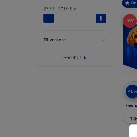
Re
279.9
-
701.9
Eur
-10%
Tillverkare
Resultat
6
-10
3mk A
Til