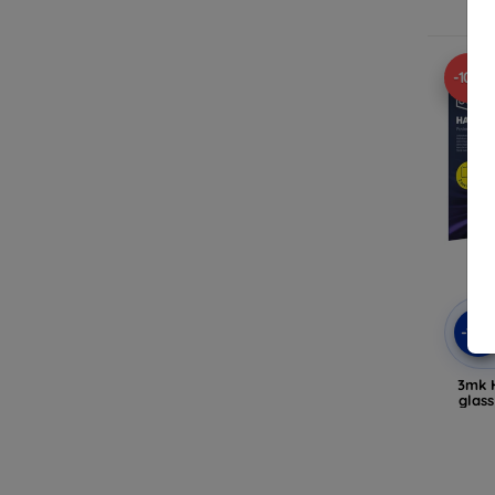
-10%
-10
3mk 
glass