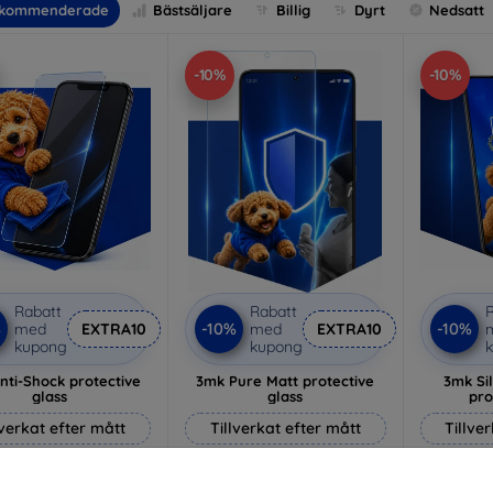
kommenderade
Bästsäljare
Billig
Dyrt
Nedsatt
-10%
-10%
Rabatt
Rabatt
R
%
-10%
-10%
med
EXTRA10
med
EXTRA10
kupong
kupong
nti-Shock protective
3mk Pure Matt protective
3mk Si
glass
glass
pro
lverkat efter mått
Tillverkat efter mått
Tillve
214 kr
169 kr
193 kr
152 kr