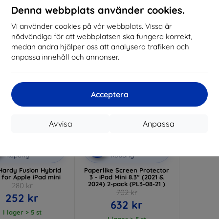
Denna webbplats använder cookies.
I lager > 5 st
I lager > 5 st
I 
Vi använder cookies på vår webbplats. Vissa är
-10%
nödvändiga för att webbplatsen ska fungera korrekt,
medan andra hjälper oss att analysera trafiken och
anpassa innehåll och annonser.
Acceptera
Avvisa
Anpassa
Rabatt
Rabatt
%
-10%
med
EXTRA10
med
EXTRA10
kupong
kupong
Hardy Fusion Hybrid
Paperlike Screen Protector
 for Apple iPad mini
3 - iPad Mini 8.3" (2021 &
2024) 2-pack (PL3-08-21 )
280 kr
702 kr
252 kr
632 kr
I lager > 5 st
I lager > 5 st