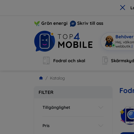
×
L
Grön energi
Skriv till oss
Behöver 
Hej, välkom
webbutik.
|
Fodral och skal
Skärmsky
Katalog
Fodr
FILTER
Tillgänglighet
Pris