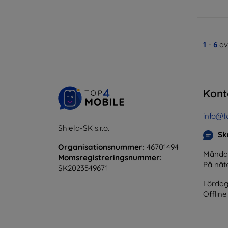
1
-
6
av
Kont
info@t
Shield-SK s.r.o.
Skr
Organisationsnummer:
46701494
Måndag 
Momsregistreringsnummer:
På nät
SK2023549671
Lördag
Offline