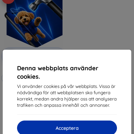
Rabatt
-10%
med
EXTRA10
kupong
Denna webbplats använder
3mk Hammer protective film
cookies.
Tillverkat efter mått
Vi använder cookies på vår webbplats. Vissa är
248 kr
nödvändiga för att webbplatsen ska fungera
223 kr
korrekt, medan andra hjälper oss att analysera
I lager 4 st
trafiken och anpassa innehåll och annonser.
Acceptera