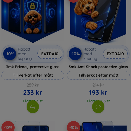
Rabatt
Rabatt
-10%
-10%
med
EXTRA10
med
EXTRA10
kupong
kupong
3mk Privacy protective glass
3mk Anti-Shock protective glass
Tillverkat efter mått
Tillverkat efter mått
259 kr
214 kr
233 kr
193 kr
I lager 3 st
I lager > 5 st
-10%
-10%