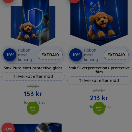
Rabatt
Rabatt
-10%
-10%
med
EXTRA10
med
EXTRA10
kupong
kupong
3mk Pure Matt protective glass
3mk Silverprotection+ protective
film
Tillverkat efter mått
Tillverkat efter mått
170 kr
237 kr
153 kr
213 kr
I lager > 5 st
I lager > 5 st
-10%