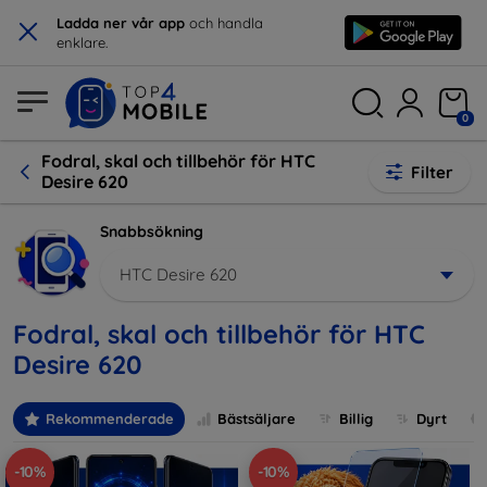
×
Ladda ner vår app
och handla
enklare.
0
Fodral, skal och tillbehör för HTC
Filter
Desire 620
Snabbsökning
HTC Desire 620
Fodral, skal och tillbehör för HTC
Desire 620
Rekommenderade
Bästsäljare
Billig
Dyrt
-10%
-10%