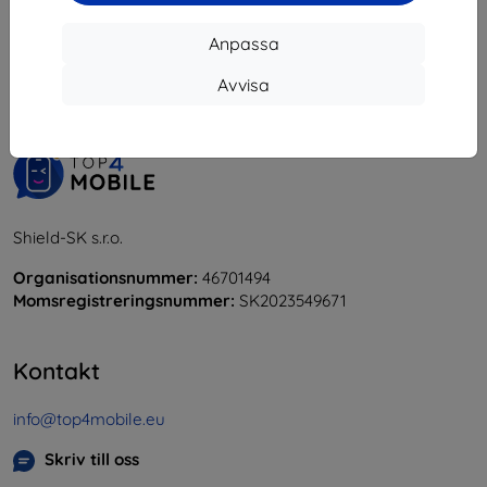
1
-
5
av totalt
5
.
Anpassa
«
1
»
Avvisa
Shield-SK s.r.o.
Organisationsnummer:
46701494
Momsregistreringsnummer:
SK2023549671
Kontakt
info@top4mobile.eu
Skriv till oss