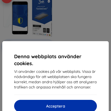
Rabatt
-10%
med
EXTRA10
kupong
Denna webbplats använder
3MK FlexibleGlass Huawei P10
Plus Hybrid Glass
cookies.
147 kr
132 kr
Vi använder cookies på vår webbplats. Vissa är
nödvändiga för att webbplatsen ska fungera
I lager > 5 st
korrekt, medan andra hjälper oss att analysera
trafiken och anpassa innehåll och annonser.
Acceptera