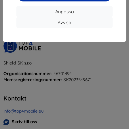
1
-
5
av totalt
5
.
Anpassa
«
1
»
Avvisa
Shield-SK s.r.o.
Organisationsnummer:
46701494
Momsregistreringsnummer:
SK2023549671
Kontakt
info@top4mobile.eu
Skriv till oss