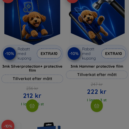
Rabatt
Rabatt
-10%
-10%
med
EXTRA10
med
EXTRA10
kupong
kupong
3mk Silverprotection+ protective
3mk Hammer protective film
film
Tillverkat efter mått
Tillverkat efter mått
247 kr
236 kr
222 kr
212 kr
I lager 3 st
I lager > 5 st
-10%