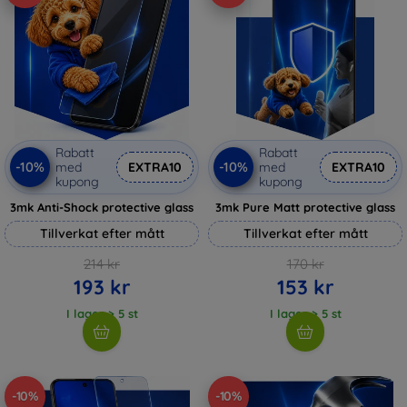
Rabatt
Rabatt
-10%
-10%
med
EXTRA10
med
EXTRA10
kupong
kupong
3mk Anti-Shock protective glass
3mk Pure Matt protective glass
Tillverkat efter mått
Tillverkat efter mått
214 kr
170 kr
193 kr
153 kr
I lager > 5 st
I lager > 5 st
-10%
-10%