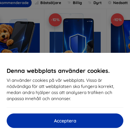
kommenderade
Bästsäljare
Billig
Dyrt
Nedsatt
-10%
-10%
Denna webbplats använder cookies.
Vi använder cookies på vår webbplats. Vissa är
Rabatt
Rabatt
R
nödvändiga för att webbplatsen ska fungera korrekt,
%
-10%
-10%
med
EXTRA10
med
EXTRA10
kupong
kupong
medan andra hjälper oss att analysera trafiken och
anpassa innehåll och annonser.
nti-Shock protective
3mk Pure Matt protective
3mk Si
glass
glass
pro
lverkat efter mått
Tillverkat efter mått
Tillve
Acceptera
214 kr
170 kr
193 kr
153 kr