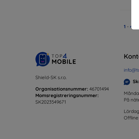
1
-
4
av
Kont
info@t
Shield-SK s.r.o.
Skr
Organisationsnummer:
46701494
Måndag 
Momsregistreringsnummer:
På nät
SK2023549671
Lördag
Offline