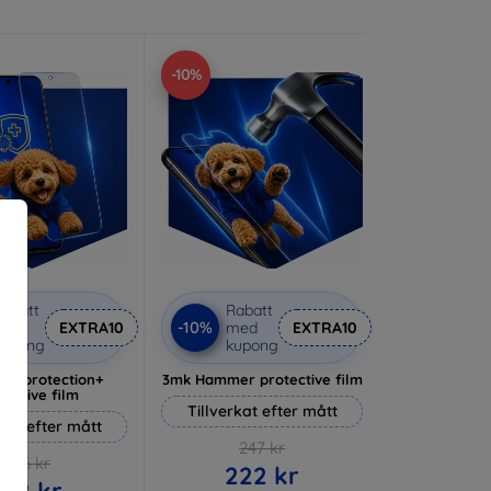
-10%
abatt
Rabatt
-10%
med
EXTRA10
med
EXTRA10
kupong
kupong
lverprotection+
3mk Hammer protective film
tective film
Tillverkat efter mått
rkat efter mått
247 kr
236 kr
222 kr
212 kr