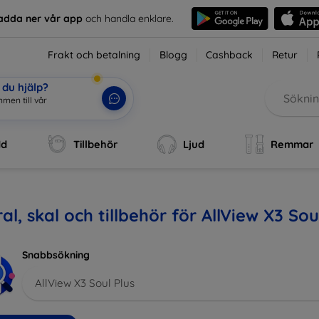
adda ner vår app
och handla enklare.
Frakt och betalning
Blogg
Cashback
Retur
du hjälp?
men till vår
dd
Tillbehör
Ljud
Remmar
al, skal och tillbehör för AllView X3 Sou
Snabbsökning
AllView X3 Soul Plus