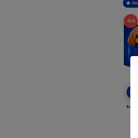
Re
-10%
-10
3mk A
Til