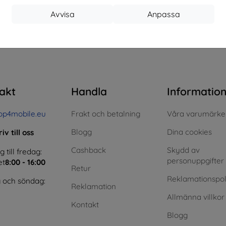
Avvisa
Anpassa
I lager > 5 st
I lager > 5 st
I 
 totalt
4
.
akt
Handla
Informatio
op4mobile.eu
Frakt och betalning
Våra varumärke
Blogg
Dina cookies
iv till oss
Cashback
Skydd av
till fredag:
personuppgifter
et
8:00 - 16:00
Retur
Reklamationspol
 och söndag:
Reklamation
Allmänna villkor
Kontakt
Blogg