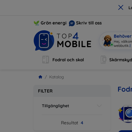
×
L
Grön energi
Skriv till oss
Behöver 
Hej, välkom
webbutik.
|
Fodral och skal
Skärmsky
Katalog
Fodr
FILTER
Tillgänglighet
Resultat
4