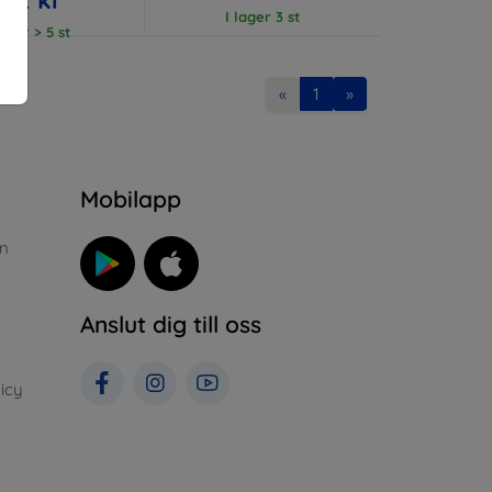
I lager 3 st
lager > 5 st
«
1
»
n
Mobilapp
n
Anslut dig till oss
icy