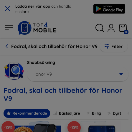
×
Ladda ner vår app
och handla
enklare.
0
Fodral, skal och tillbehör för Honor V9
Filter
Snabbsökning
Honor V9
Fodral, skal och tillbehör för Honor
V9
Rekommenderade
Bästsäljare
Billig
Dyrt
-10%
-10%