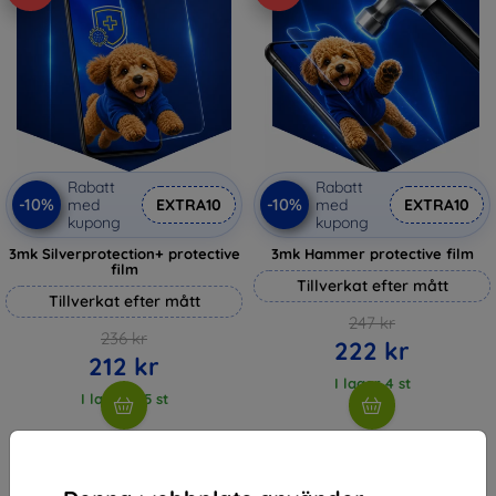
Rabatt
Rabatt
-10%
-10%
med
EXTRA10
med
EXTRA10
kupong
kupong
3mk Silverprotection+ protective
3mk Hammer protective film
film
Tillverkat efter mått
Tillverkat efter mått
247 kr
236 kr
222 kr
212 kr
I lager 4 st
I lager > 5 st