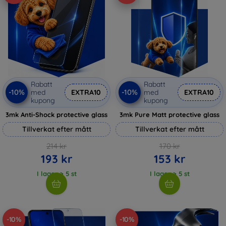
Rabatt
Rabatt
-10%
-10%
med
EXTRA10
med
EXTRA10
kupong
kupong
3mk Anti-Shock protective glass
3mk Pure Matt protective glass
Tillverkat efter mått
Tillverkat efter mått
214 kr
170 kr
193 kr
153 kr
I lager > 5 st
I lager > 5 st
-10%
-10%