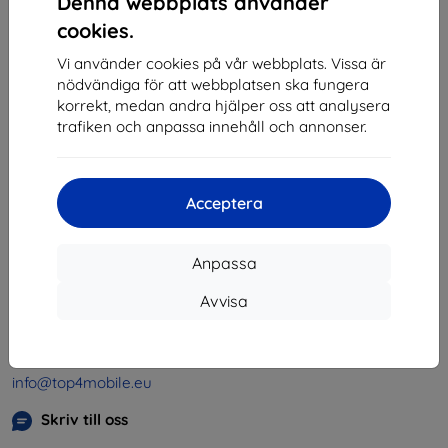
Denna webbplats använder
1
-
4
av totalt
4
.
cookies.
«
1
»
Vi använder cookies på vår webbplats. Vissa är
nödvändiga för att webbplatsen ska fungera
korrekt, medan andra hjälper oss att analysera
trafiken och anpassa innehåll och annonser.
Acceptera
Shield-SK s.r.o.
Organisationsnummer:
46701494
Anpassa
Momsregistreringsnummer:
SK2023549671
Avvisa
Kontakt
info@top4mobile.eu
Skriv till oss