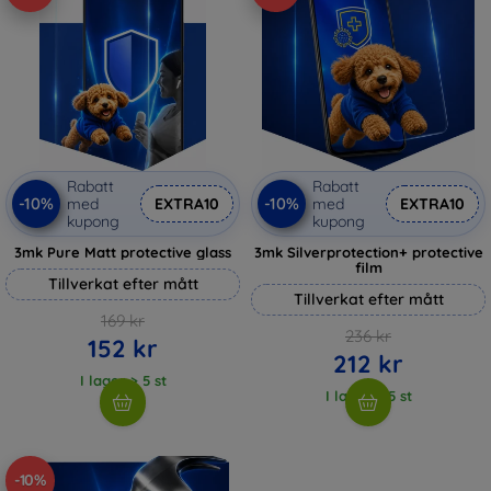
Rabatt
Rabatt
-10%
-10%
med
EXTRA10
med
EXTRA10
kupong
kupong
3mk Pure Matt protective glass
3mk Silverprotection+ protective
film
Tillverkat efter mått
Tillverkat efter mått
169 kr
236 kr
152 kr
212 kr
I lager > 5 st
I lager > 5 st
-10%