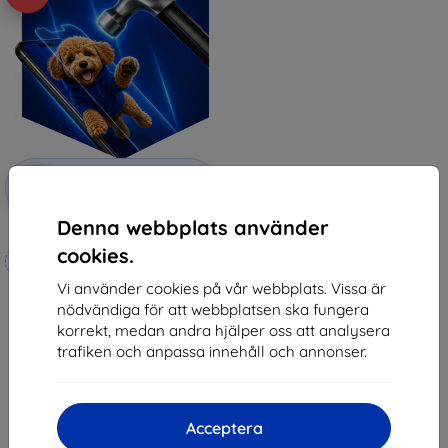
Rabatt
-10%
med
EXTRA10
kupong
Denna webbplats använder
3mk Hammer protective film
cookies.
Tillverkat efter mått
Vi använder cookies på vår webbplats. Vissa är
247 kr
nödvändiga för att webbplatsen ska fungera
222 kr
korrekt, medan andra hjälper oss att analysera
I lager 4 st
trafiken och anpassa innehåll och annonser.
Acceptera