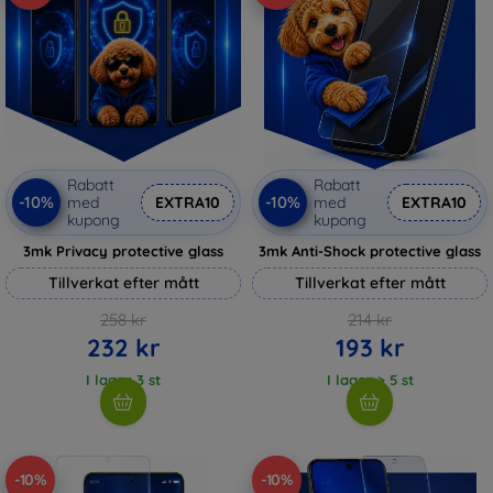
Rabatt
Rabatt
-10%
-10%
med
EXTRA10
med
EXTRA10
kupong
kupong
3mk Privacy protective glass
3mk Anti-Shock protective glass
Tillverkat efter mått
Tillverkat efter mått
258 kr
214 kr
232 kr
193 kr
I lager 3 st
I lager > 5 st
-10%
-10%