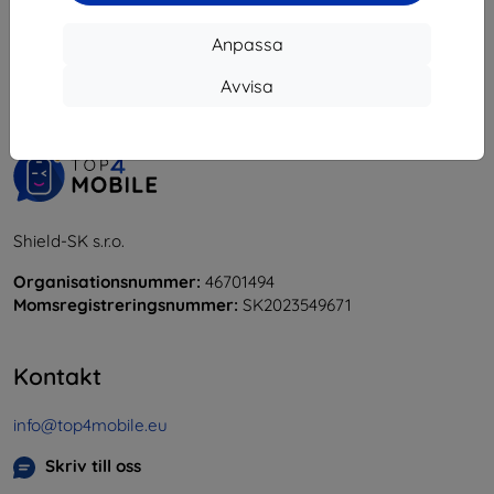
1
-
5
av totalt
5
.
Anpassa
«
1
»
Avvisa
Shield-SK s.r.o.
Organisationsnummer:
46701494
Momsregistreringsnummer:
SK2023549671
Kontakt
info@top4mobile.eu
Skriv till oss