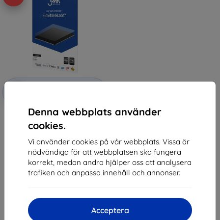
Rabatt
-10%
med
EXTRA10
kupong
Denna webbplats använder
3MK FlexibleGlass Huawei
MediaPad M3 Lite, 10" Hybrid
cookies.
Glass
203 kr
Vi använder cookies på vår webbplats. Vissa är
183 kr
nödvändiga för att webbplatsen ska fungera
korrekt, medan andra hjälper oss att analysera
I lager > 5 st
trafiken och anpassa innehåll och annonser.
Acceptera