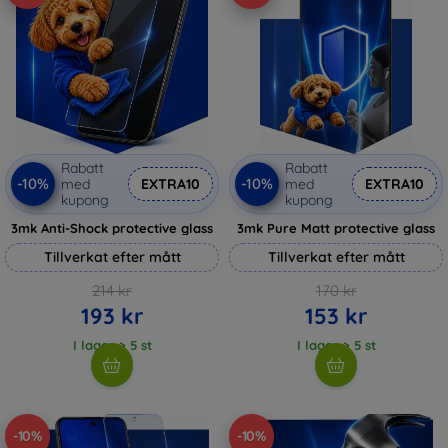
Rabatt
Rabatt
-10%
-10%
med
EXTRA10
med
EXTRA10
kupong
kupong
3mk Anti-Shock protective glass
3mk Pure Matt protective glass
Tillverkat efter mått
Tillverkat efter mått
214 kr
170 kr
193 kr
153 kr
I lager > 5 st
I lager > 5 st
-10%
-10%