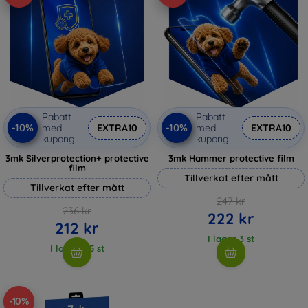
Rabatt
Rabatt
-10%
-10%
med
EXTRA10
med
EXTRA10
kupong
kupong
3mk Silverprotection+ protective
3mk Hammer protective film
film
Tillverkat efter mått
Tillverkat efter mått
247 kr
236 kr
222 kr
212 kr
I lager 3 st
I lager > 5 st
-10%