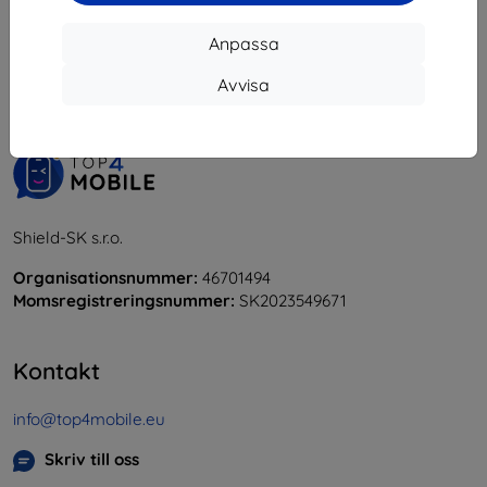
1
-
5
av totalt
5
.
Anpassa
«
1
»
Avvisa
Shield-SK s.r.o.
Organisationsnummer:
46701494
Momsregistreringsnummer:
SK2023549671
Kontakt
info@top4mobile.eu
Skriv till oss