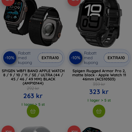
Rabatt
Rabatt
-10%
-10%
med
EXTRA10
med
EXTRA10
kupong
kupong
SPIGEN WBF1 BAND APPLE WATCH
Spigen Rugged Armor Pro 2,
8 / 9 / 10 / 11 / SE / ULTRA (44 /
matte black - Apple Watch 11
45 / 46 / 49 MM) BLACK
46mm (ACS10503)
(AMP10144)
359 kr
292 kr
323 kr
263 kr
I lager > 5 st
I lager > 5 st