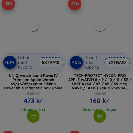
-10%
-17%
Rabatt
Rabatt
-10%
-10%
med
EXTRA10
med
EXTRA10
kupong
kupong
UNIQ watch band Revix IV
TECH-PROTECT NYLON PRO
Premium Apple Watch
APPLE WATCH 8 / 9 / 10 / 11 / SE /
49/46/45/44mm Edition
ULTRA (44 / 45 / 46 / 49 MM)
Reversible Magnetic navy-blue
NAVY / BLUE (5906302309146)
(UNIQ-49MM-REV4MBLUPAQ)
526 kr
192 kr
473 kr
160 kr
I lager > 5 st
Sista varan i lager