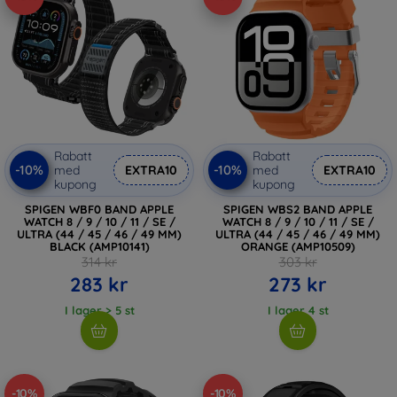
Rabatt
Rabatt
-10%
-10%
med
EXTRA10
med
EXTRA10
kupong
kupong
SPIGEN WBF0 BAND APPLE
SPIGEN WBS2 BAND APPLE
WATCH 8 / 9 / 10 / 11 / SE /
WATCH 8 / 9 / 10 / 11 / SE /
ULTRA (44 / 45 / 46 / 49 MM)
ULTRA (44 / 45 / 46 / 49 MM)
BLACK (AMP10141)
ORANGE (AMP10509)
314 kr
303 kr
283 kr
273 kr
I lager > 5 st
I lager 4 st
-10%
-10%