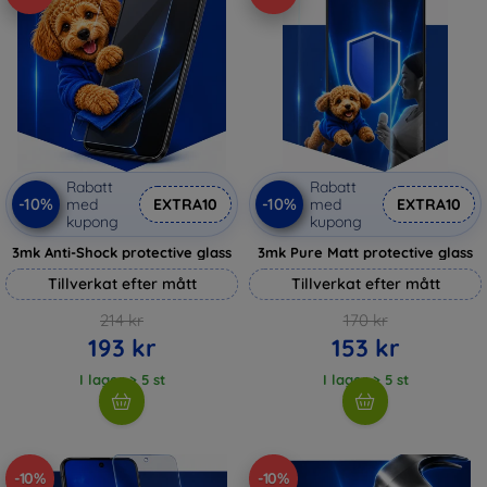
Rabatt
Rabatt
-10%
-10%
med
EXTRA10
med
EXTRA10
kupong
kupong
3mk Anti-Shock protective glass
3mk Pure Matt protective glass
Tillverkat efter mått
Tillverkat efter mått
214 kr
170 kr
193 kr
153 kr
I lager > 5 st
I lager > 5 st
-10%
-10%