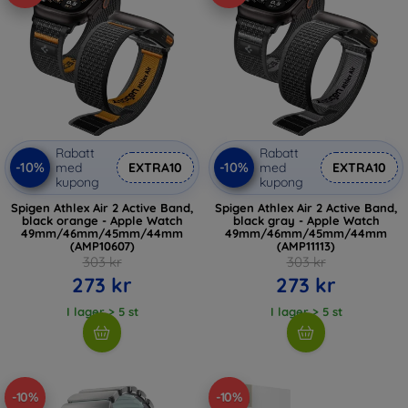
Rabatt
Rabatt
-10%
-10%
med
EXTRA10
med
EXTRA10
kupong
kupong
Spigen Athlex Air 2 Active Band,
Spigen Athlex Air 2 Active Band,
black orange - Apple Watch
black gray - Apple Watch
49mm/46mm/45mm/44mm
49mm/46mm/45mm/44mm
(AMP10607)
(AMP11113)
303 kr
303 kr
273 kr
273 kr
I lager > 5 st
I lager > 5 st
-10%
-10%