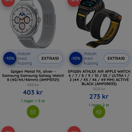
-10%
-10%
Rabatt
Rabatt
-10%
-10%
med
EXTRA10
med
EXTRA10
kupong
kupong
Spigen Metal Fit, silver -
SPIGEN ATHLEX AIR APPLE WATCH
Samsung Samsung Galaxy Watch
6 / 7 / 8 / 9 / 10 / SE / ULTRA 1 /
8 (40/44/46mm) (AMP10121)
2 (44 / 45 / 46 / 49 MM) ACTIVE
BLACK (AMP09033)
448 kr
303 kr
403 kr
273 kr
I lager > 5 st
I lager 2 st