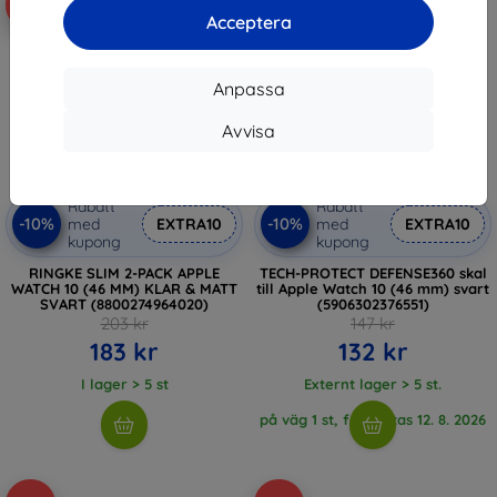
-10%
-10%
Acceptera
Anpassa
Avvisa
Rabatt
Rabatt
-10%
-10%
med
EXTRA10
med
EXTRA10
kupong
kupong
RINGKE SLIM 2-PACK APPLE
TECH-PROTECT DEFENSE360 skal
WATCH 10 (46 MM) KLAR & MATT
till Apple Watch 10 (46 mm) svart
SVART (8800274964020)
(5906302376551)
203 kr
147 kr
183 kr
132 kr
I lager > 5 st
Externt lager > 5 st.
på väg 1 st, förväntas 12. 8. 2026