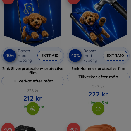
Rabatt
Rabatt
-10%
-10%
med
EXTRA10
med
EXTRA10
kupong
kupong
3mk Silverprotection+ protective
3mk Hammer protective film
film
Tillverkat efter mått
Tillverkat efter mått
247 kr
236 kr
222 kr
212 kr
I lager 3 st
I lager > 5 st
-10%
-10%