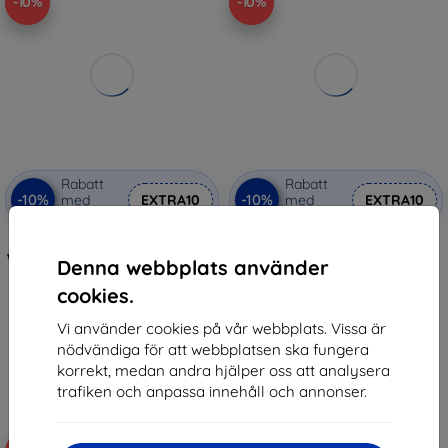
-10%
-10%
Rabatt
Rabatt
-10%
-10%
med
EXTRA10
med
EXTRA10
kupong
kupong
UNIQ Fodral Nautic för Apple
TECH-PROTECT NYLON APPLE
Watch 46mm Svart (UNIQ-46MM-
WATCH 6 / 7 / 8 / 9 / 10 / SE /
Denna webbplats använder
NAUBLK)
ULTRA 1 / 2 (44 / 45 / 46 / 49
MM) SVART (5906302370764)
303 kr
cookies.
159 kr
273 kr
143 kr
Vi använder cookies på vår webbplats. Vissa är
I lager > 5 st
nödvändiga för att webbplatsen ska fungera
I lager > 5 st
korrekt, medan andra hjälper oss att analysera
trafiken och anpassa innehåll och annonser.