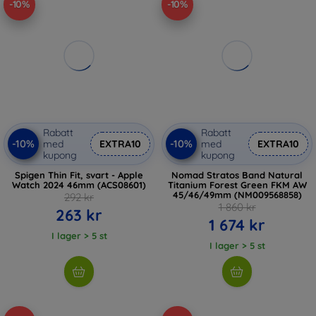
-10%
-10%
Rabatt
Rabatt
-10%
-10%
med
EXTRA10
med
EXTRA10
kupong
kupong
Spigen Thin Fit, svart - Apple
Nomad Stratos Band Natural
Watch 2024 46mm (ACS08601)
Titanium Forest Green FKM AW
45/46/49mm (NM009568858)
292 kr
1 860 kr
263 kr
1 674 kr
I lager > 5 st
I lager > 5 st