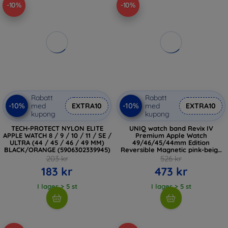
-10%
-10%
Rabatt
Rabatt
-10%
-10%
med
EXTRA10
med
EXTRA10
kupong
kupong
TECH-PROTECT NYLON ELITE
UNIQ watch band Revix IV
APPLE WATCH 8 / 9 / 10 / 11 / SE /
Premium Apple Watch
ULTRA (44 / 45 / 46 / 49 MM)
49/46/45/44mm Edition
BLACK/ORANGE (5906302339945)
Reversible Magnetic pink-beige
(UNIQ-49MM-REV4CRLQBEG)
203 kr
526 kr
183 kr
473 kr
I lager > 5 st
I lager > 5 st