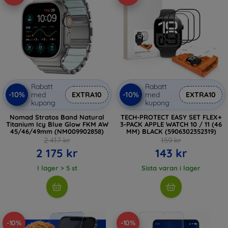
Rabatt
Rabatt
-10%
-10%
med
EXTRA10
med
EXTRA10
kupong
kupong
Nomad Stratos Band Natural
TECH-PROTECT EASY SET FLEX+
Titanium Icy Blue Glow FKM AW
3-PACK APPLE WATCH 10 / 11 (46
45/46/49mm (NM009902858)
MM) BLACK (5906302352319)
2 417 kr
159 kr
2 175 kr
143 kr
I lager > 5 st
Sista varan i lager
-10%
-10%