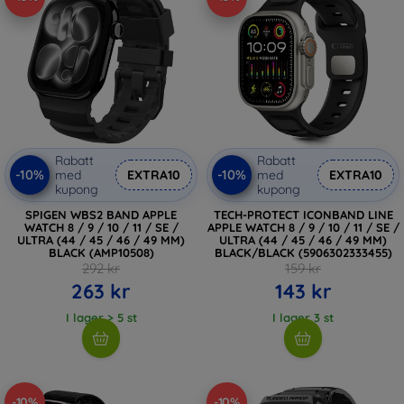
Rabatt
Rabatt
-10%
-10%
med
EXTRA10
med
EXTRA10
kupong
kupong
SPIGEN WBS2 BAND APPLE
TECH-PROTECT ICONBAND LINE
WATCH 8 / 9 / 10 / 11 / SE /
APPLE WATCH 8 / 9 / 10 / 11 / SE /
ULTRA (44 / 45 / 46 / 49 MM)
ULTRA (44 / 45 / 46 / 49 MM)
BLACK (AMP10508)
BLACK/BLACK (5906302333455)
292 kr
159 kr
263 kr
143 kr
I lager > 5 st
I lager 3 st
-10%
-10%