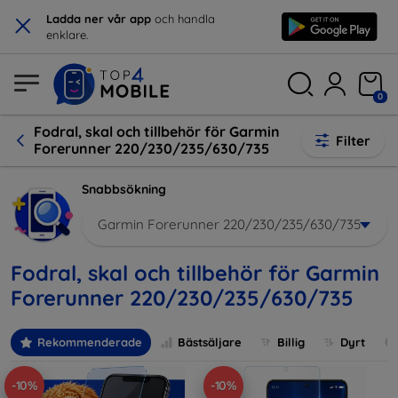
×
Ladda ner vår app
och handla
enklare.
0
Fodral, skal och tillbehör för Garmin
Filter
Forerunner 220/230/235/630/735
Snabbsökning
Garmin Forerunner 220/230/235/630/735
Fodral, skal och tillbehör för Garmin
Forerunner 220/230/235/630/735
Rekommenderade
Bästsäljare
Billig
Dyrt
-10%
-10%