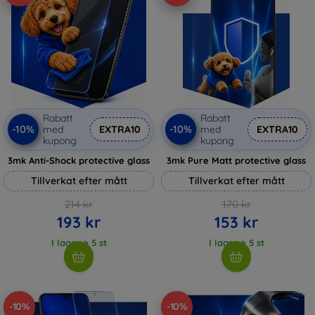
Rabatt
Rabatt
-10%
-10%
med
EXTRA10
med
EXTRA10
kupong
kupong
3mk Anti-Shock protective glass
3mk Pure Matt protective glass
Tillverkat efter mått
Tillverkat efter mått
214 kr
170 kr
193 kr
153 kr
I lager > 5 st
I lager > 5 st
-10%
-10%