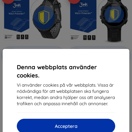
Rabatt
Rabatt
-10%
-10%
med
EXTRA10
med
EXTRA10
kupong
kupong
Denna webbplats använder
3MK Folia ARC Garmin
3MK Garmin FR 735XT - 3mk
Forerunner 235 Fullscreen Foil
Watch Protection FG
cookies.
147 kr
147 kr
132 kr
132 kr
Vi använder cookies på vår webbplats. Vissa är
nödvändiga för att webbplatsen ska fungera
I lager > 5 st
I lager > 5 st
korrekt, medan andra hjälper oss att analysera
trafiken och anpassa innehåll och annonser.
Acceptera