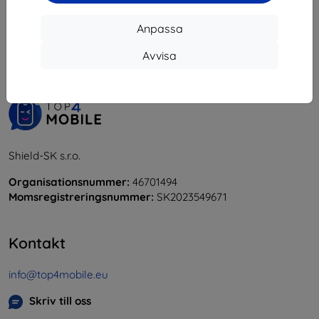
1
-
6
av totalt
6
.
Anpassa
«
1
»
Avvisa
Shield-SK s.r.o.
Organisationsnummer:
46701494
Momsregistreringsnummer:
SK2023549671
Kontakt
info@top4mobile.eu
Skriv till oss