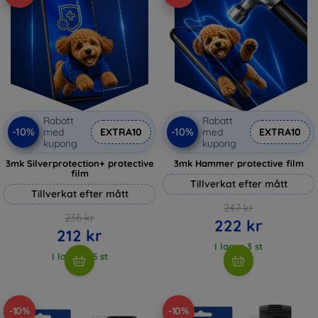
Rabatt
Rabatt
-10%
-10%
med
EXTRA10
med
EXTRA10
kupong
kupong
3mk Silverprotection+ protective
3mk Hammer protective film
film
Tillverkat efter mått
Tillverkat efter mått
247 kr
236 kr
222 kr
212 kr
I lager 3 st
I lager > 5 st
-10%
-10%