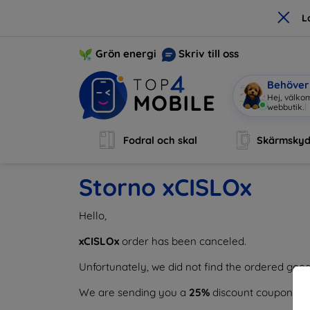
×
L
Grön energi
Skriv till oss
Behöver 
Hej, välkom
webbutik.
|
Fodral och skal
Skärmsky
Storno xCISLOx
Hello,
xCISLOx
order has been canceled.
Unfortunately, we did not find the ordered goods
We are sending you a
25%
discount coupon as 