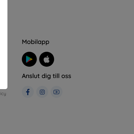
n
Mobilapp
n
Anslut dig till oss
icy