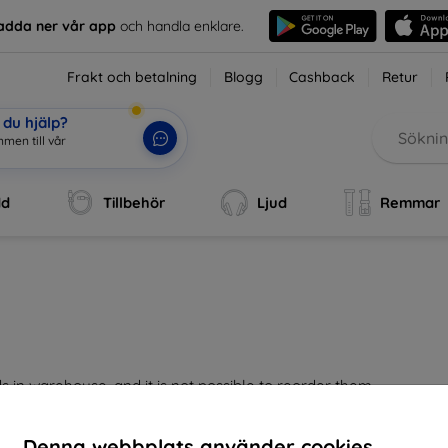
adda ner vår app
och handla enklare.
Frakt och betalning
Blogg
Cashback
Retur
du hjälp?
men till vår
dd
Tillbehör
Ljud
Remmar
 in warehouse, and it is not possible to reorder them.
an excuse,
Denna webbplats använder cookies.