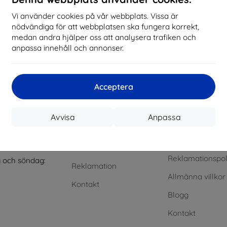
Vi använder cookies på vår webbplats. Vissa är
e refunded within 3 working days.
nödvändiga för att webbplatsen ska fungera korrekt,
medan andra hjälper oss att analysera trafiken och
anpassa innehåll och annonser.
akt
Handla
Informatio
Acceptera
op4mobile.eu
Frakt och betalning
Våra varumärke
Blogg
Dina cookies
iv till oss
Avvisa
Anpassa
Cashback
Skydd av
till fredag:
personuppgifter
et
8:00 - 16:00
Retur
Reklamationspol
 och söndag:
Reklamation
Allmänna villkor
Kontakt
Blogg
Kontakt