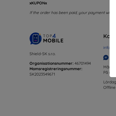
xKUPONx
If the order has been paid, your payment will b
Kont
info@t
Shield-SK s.r.o.
Skr
Organisationsnummer:
46701494
Måndag 
Momsregistreringsnummer:
På nät
SK2023549671
Lördag
Offline