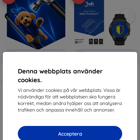
Rabatt
Rabatt
-10%
-10%
med
EXTRA10
med
EXTRA10
kupong
kupong
Denna webbplats använder
3mk Hammer protective film
3MK FlexibleGlass Cubot N1
Watch Hybrid Glass
cookies.
Tillverkat efter mått
173 kr
89 kr
Vi använder cookies på vår webbplats. Vissa är
248 kr
nödvändiga för att webbplatsen ska fungera
223 kr
Sista varan i lager
korrekt, medan andra hjälper oss att analysera
I lager 4 st
trafiken och anpassa innehåll och annonser.
Acceptera