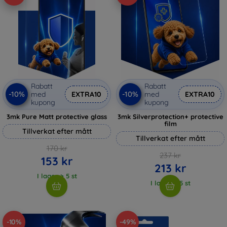
Rabatt
Rabatt
-10%
-10%
med
EXTRA10
med
EXTRA10
kupong
kupong
3mk Pure Matt protective glass
3mk Silverprotection+ protective
film
Tillverkat efter mått
Tillverkat efter mått
170 kr
237 kr
153 kr
213 kr
I lager > 5 st
I lager > 5 st
-10%
-49%