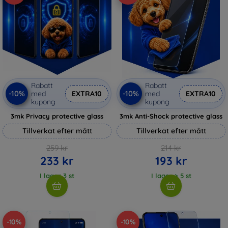
Rabatt
Rabatt
-10%
-10%
med
EXTRA10
med
EXTRA10
kupong
kupong
3mk Privacy protective glass
3mk Anti-Shock protective glass
Tillverkat efter mått
Tillverkat efter mått
259 kr
214 kr
233 kr
193 kr
I lager 3 st
I lager > 5 st
-10%
-10%