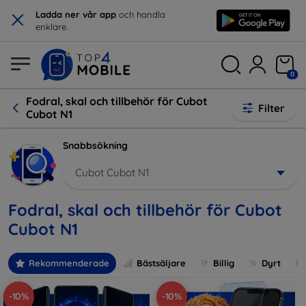
×
Ladda ner vår app
och handla
enklare.
0
Fodral, skal och tillbehör för Cubot
Filter
Cubot N1
Snabbsökning
Cubot Cubot N1
Fodral, skal och tillbehör för Cubot
Cubot N1
Rekommenderade
Bästsäljare
Billig
Dyrt
-10%
-10%