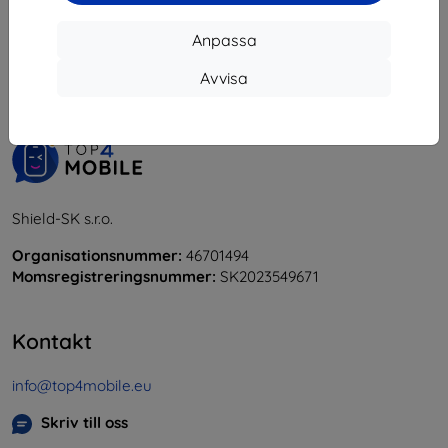
1
-
6
av totalt
6
.
Anpassa
«
1
»
Avvisa
Shield-SK s.r.o.
Organisationsnummer:
46701494
Momsregistreringsnummer:
SK2023549671
Kontakt
info@top4mobile.eu
Skriv till oss