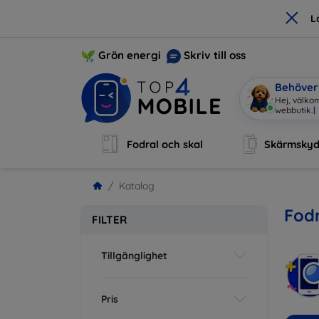
×
L
Grön energi
Skriv till oss
Behöver 
Hej, välk
Fodral och skal
Skärmsky
Katalog
Fodr
FILTER
Tillgänglighet
Pris