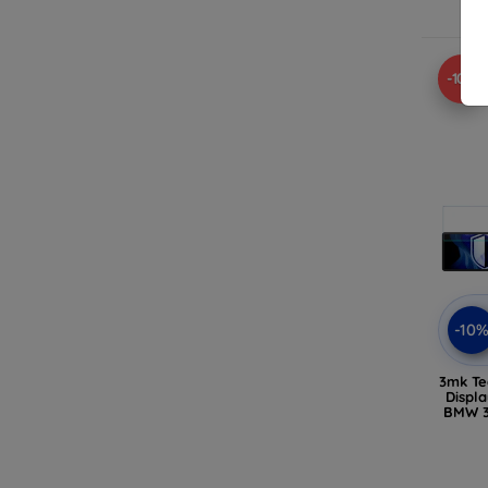
-10%
-10
3mk Te
Displa
BMW 3