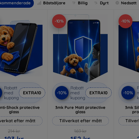
kommenderade
Bästsäljare
Billig
Dyrt
Nedsatt
-10%
-10%
Rabatt
Rabatt
R
%
-10%
-10%
med
EXTRA10
med
EXTRA10
kupong
kupong
nti-Shock protective
3mk Pure Matt protective
3mk Si
glass
glass
pro
lverkat efter mått
Tillverkat efter mått
Tillve
214 kr
169 kr
193 kr
152 kr