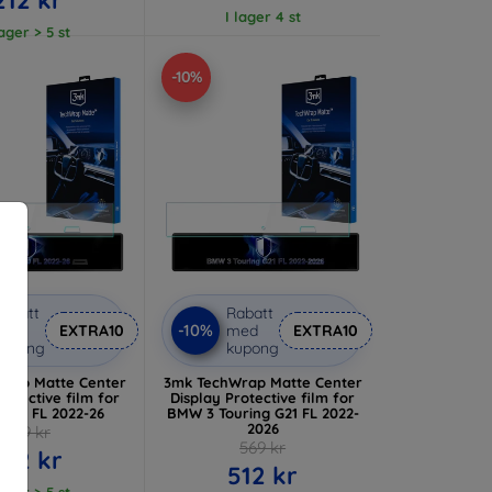
I lager 4 st
lager > 5 st
-10%
abatt
Rabatt
-10%
med
EXTRA10
med
EXTRA10
kupong
kupong
rap Matte Center
3mk TechWrap Matte Center
rotective film for
Display Protective film for
G20 FL 2022-26
BMW 3 Touring G21 FL 2022-
2026
569 kr
569 kr
512 kr
512 kr
lager > 5 st