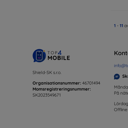
1
-
11
av
Kont
info@t
Shield-SK s.r.o.
Skr
Organisationsnummer:
46701494
Måndag 
Momsregistreringsnummer:
På nät
SK2023549671
Lördag
Offline