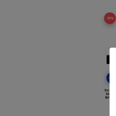
-10%
-10
3mk Te
Displa
BMW 3 