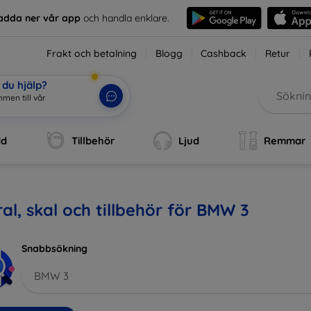
adda ner vår app
och handla enklare.
Frakt och betalning
Blogg
Cashback
Retur
du hjälp?
ommen
|
dd
Tillbehör
Ljud
Remmar
al, skal och tillbehör för BMW 3
Snabbsökning
BMW 3