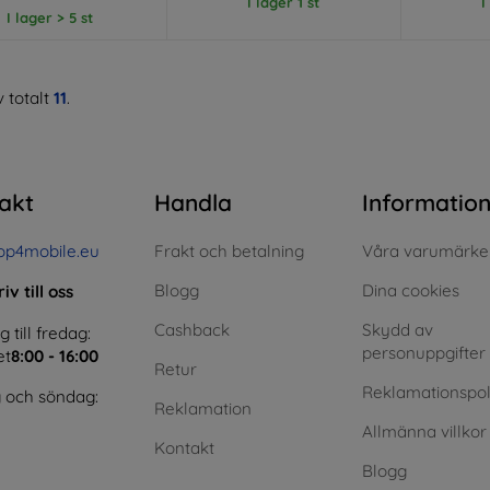
I lager 1 st
I
I lager > 5 st
 totalt
11
.
akt
Handla
Informatio
op4mobile.eu
Frakt och betalning
Våra varumärke
Blogg
Dina cookies
iv till oss
Cashback
Skydd av
till fredag:
personuppgifter
et
8:00 - 16:00
Retur
Reklamationspol
 och söndag:
Reklamation
Allmänna villkor
Kontakt
Blogg