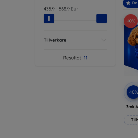
Re
435.9
-
568.9
Eur
-10%
Tillverkare
Resultat
11
-10
3mk A
Til