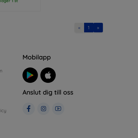
 lager 1 st
«
1
»
n
Mobilapp
n
Anslut dig till oss
icy