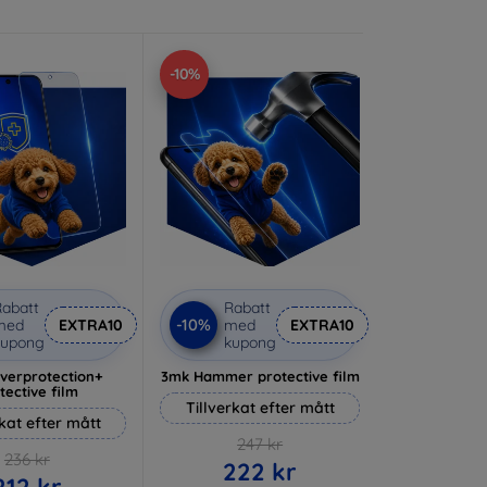
-10%
abatt
Rabatt
-10%
med
EXTRA10
med
EXTRA10
kupong
kupong
lverprotection+
3mk Hammer protective film
tective film
Tillverkat efter mått
rkat efter mått
247 kr
236 kr
222 kr
212 kr