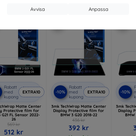
I lager > 5 st
Avvisa
Anpassa
-10%
-10%
Rabatt
Rabatt
R
%
-10%
-10%
med
EXTRA10
med
EXTRA10
kupong
kupong
chWrap Matte Center
3mk TechWrap Matte Center
3mk TechW
y Protective film for
Display Protective film for
Display P
 G21 FL Sensor 2022-
BMW 3 G20 2018-22
BMW 3
26
436 kr
569 kr
392 kr
512 kr