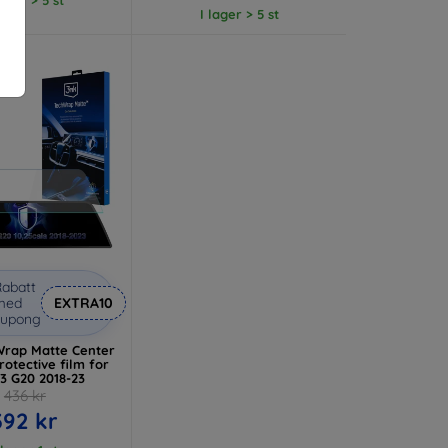
I lager > 5 st
abatt
med
EXTRA10
kupong
rap Matte Center
rotective film for
 G20 2018-23
436 kr
392 kr