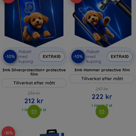
Rabatt
Rabatt
-10%
-10%
med
EXTRA10
med
EXTRA10
kupong
kupong
3mk Silverprotection+ protective
3mk Hammer protective film
film
Tillverkat efter mått
Tillverkat efter mått
247 kr
236 kr
222 kr
212 kr
I lager 3 st
I lager > 5 st
-10%