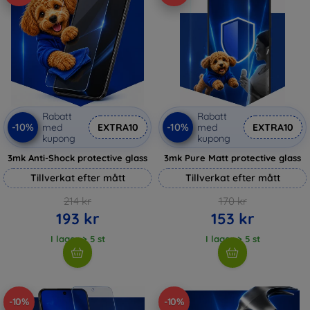
Rabatt
Rabatt
-10%
-10%
med
EXTRA10
med
EXTRA10
kupong
kupong
3mk Anti-Shock protective glass
3mk Pure Matt protective glass
Tillverkat efter mått
Tillverkat efter mått
214 kr
170 kr
193 kr
153 kr
I lager > 5 st
I lager > 5 st
-10%
-10%