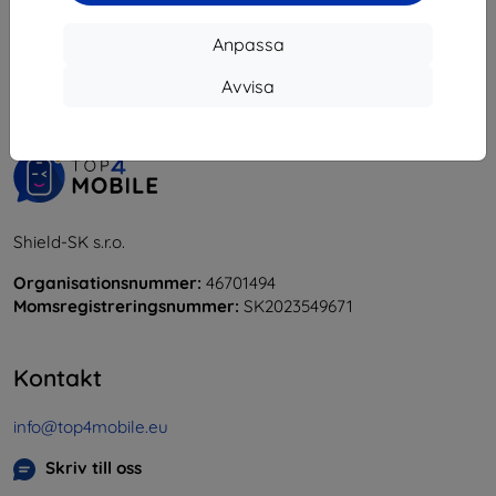
1
-
5
av totalt
5
.
Anpassa
«
1
»
Avvisa
Shield-SK s.r.o.
Organisationsnummer:
46701494
Momsregistreringsnummer:
SK2023549671
Kontakt
info@top4mobile.eu
Skriv till oss