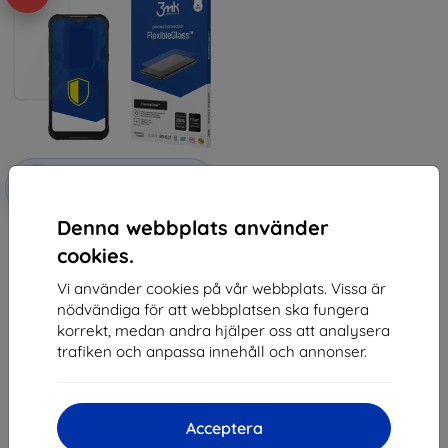
Rabatt
-10%
med
EXTRA10
kupong
Denna webbplats använder
3mk FlexibleGlass Hybrid glass
for Hammer Blade 3
cookies.
147 kr
132 kr
Vi använder cookies på vår webbplats. Vissa är
nödvändiga för att webbplatsen ska fungera
I lager 2 st
korrekt, medan andra hjälper oss att analysera
trafiken och anpassa innehåll och annonser.
Acceptera