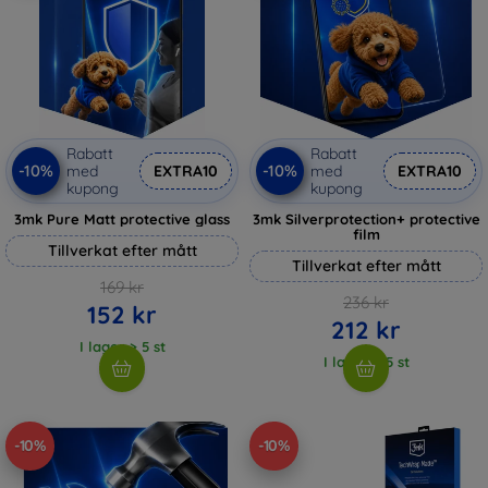
Rabatt
Rabatt
-10%
-10%
med
EXTRA10
med
EXTRA10
kupong
kupong
3mk Pure Matt protective glass
3mk Silverprotection+ protective
film
Tillverkat efter mått
Tillverkat efter mått
169 kr
236 kr
152 kr
212 kr
I lager > 5 st
I lager > 5 st
-10%
-10%