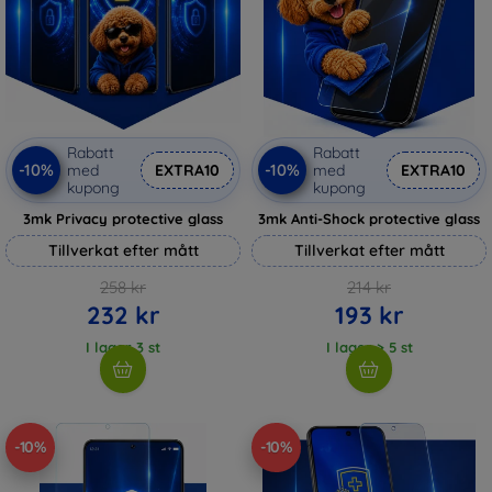
Rabatt
Rabatt
-10%
-10%
med
EXTRA10
med
EXTRA10
kupong
kupong
3mk Privacy protective glass
3mk Anti-Shock protective glass
Tillverkat efter mått
Tillverkat efter mått
258 kr
214 kr
232 kr
193 kr
I lager 3 st
I lager > 5 st
-10%
-10%