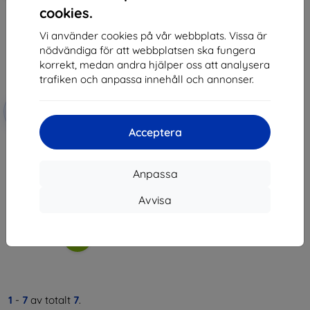
cookies.
Vi använder cookies på vår webbplats. Vissa är
nödvändiga för att webbplatsen ska fungera
korrekt, medan andra hjälper oss att analysera
trafiken och anpassa innehåll och annonser.
Rabatt
-10%
med
EXTRA10
kupong
Acceptera
3mk TechWrap Matte Center
Display Protective film for BMW
X5 G05 2018-23
Anpassa
436 kr
392 kr
Avvisa
I lager 3 st
1
-
7
av totalt
7
.