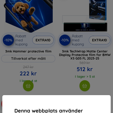
Rabatt
Rabatt
-10%
-10%
med
EXTRA10
med
EXTRA10
kupong
kupong
3mk Hammer protective film
3mk TechWrap Matte Center
Display Protective film for BMW
Tillverkat efter mått
X5 G05 FL 2023-25
569 kr
247 kr
512 kr
222 kr
I lager > 5 st
I lager 4 st
-10%
Denna webbplats använder