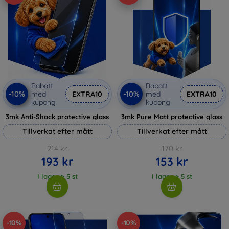
Rabatt
Rabatt
-10%
-10%
med
EXTRA10
med
EXTRA10
kupong
kupong
3mk Anti-Shock protective glass
3mk Pure Matt protective glass
Tillverkat efter mått
Tillverkat efter mått
214 kr
170 kr
193 kr
153 kr
I lager > 5 st
I lager > 5 st
-10%
-10%