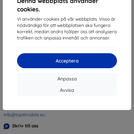
Denna webbplats använder
1
-
4
av totalt
4
.
cookies.
«
1
»
Vi använder cookies på vår webbplats. Vissa är
nödvändiga för att webbplatsen ska fungera
korrekt, medan andra hjälper oss att analysera
trafiken och anpassa innehåll och annonser.
Acceptera
Shield-SK s.r.o.
Organisationsnummer:
46701494
Anpassa
Momsregistreringsnummer:
SK2023549671
Avvisa
Kontakt
info@top4mobile.eu
Skriv till oss