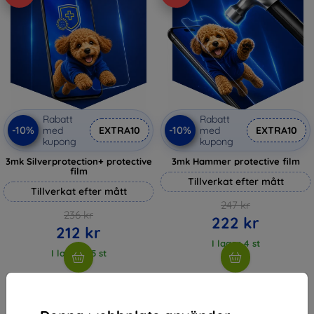
Rabatt
Rabatt
-10%
-10%
med
EXTRA10
med
EXTRA10
kupong
kupong
3mk Silverprotection+ protective
3mk Hammer protective film
film
Tillverkat efter mått
Tillverkat efter mått
247 kr
236 kr
222 kr
212 kr
I lager 4 st
I lager > 5 st