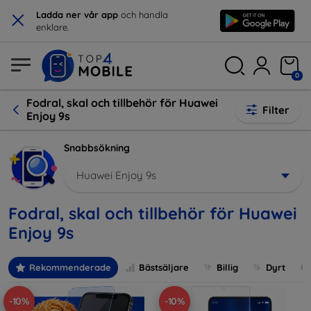
×
Ladda ner vår app
och handla
enklare.
0
Fodral, skal och tillbehör för Huawei
Filter
Enjoy 9s
Snabbsökning
Huawei Enjoy 9s
Fodral, skal och tillbehör för Huawei
Enjoy 9s
Rekommenderade
Bästsäljare
Billig
Dyrt
-10%
-10%