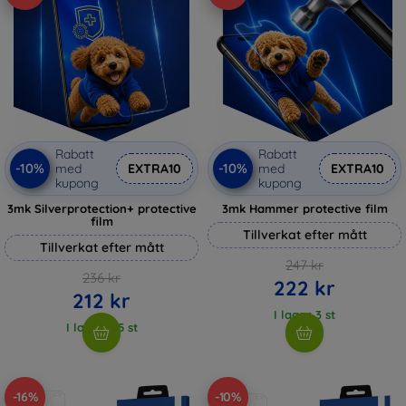
Rabatt
Rabatt
-10%
-10%
med
EXTRA10
med
EXTRA10
kupong
kupong
3mk Silverprotection+ protective
3mk Hammer protective film
film
Tillverkat efter mått
Tillverkat efter mått
247 kr
236 kr
222 kr
212 kr
I lager 3 st
I lager > 5 st
-16%
-10%