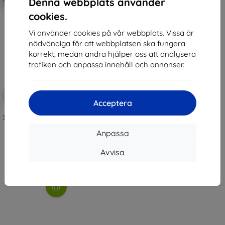
Denna webbplats använder
cookies.
Vi använder cookies på vår webbplats. Vissa är
nödvändiga för att webbplatsen ska fungera
korrekt, medan andra hjälper oss att analysera
trafiken och anpassa innehåll och annonser.
Rabatt
-10%
med
EXTRA10
Acceptera
kupong
3mk Silky Matt Privacy Protective
film for MyPhone Hammer
Energy X
Anpassa
192 kr
173 kr
Avvisa
I lager 2 st