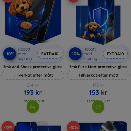
Rabatt
Rabatt
-10%
-10%
med
EXTRA10
med
EXTRA10
kupong
kupong
3mk Anti-Shock protective glass
3mk Pure Matt protective glass
Tillverkat efter mått
Tillverkat efter mått
214 kr
170 kr
193 kr
153 kr
I lager > 5 st
I lager > 5 st
-10%
-10%