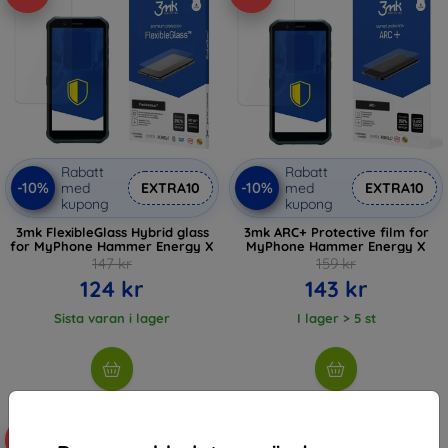
Rabatt
Rabatt
-10%
-10%
med
EXTRA10
med
EXTRA10
kupong
kupong
3mk FlexibleGlass Hybrid glass
3mk ARC+ Protective film for
for MyPhone Hammer Energy X
MyPhone Hammer Energy X
147 kr
159 kr
124 kr
143 kr
Sista varan i lager
I lager > 5 st
-10%