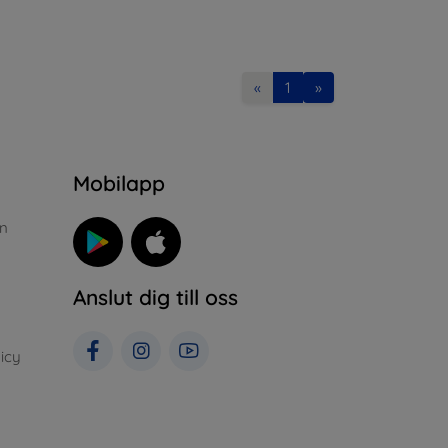
«
1
»
n
Mobilapp
n
Anslut dig till oss
icy