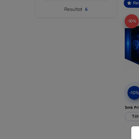
Re
Resultat
6
-10%
-10
3mk Pri
Til