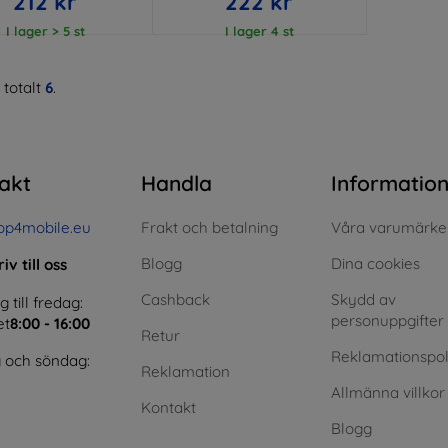
212 kr
222 kr
I lager > 5 st
I lager 4 st
 totalt
6
.
akt
Handla
Informatio
op4mobile.eu
Frakt och betalning
Våra varumärke
Blogg
Dina cookies
iv till oss
Cashback
Skydd av
till fredag:
personuppgifter
et
8:00 - 16:00
Retur
Reklamationspol
 och söndag:
Reklamation
Allmänna villkor
Kontakt
Blogg