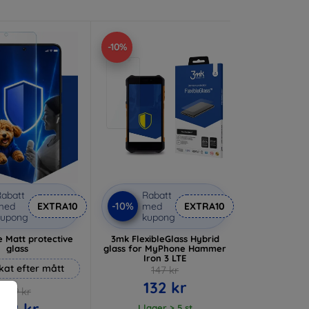
-10%
abatt
Rabatt
-10%
med
EXTRA10
med
EXTRA10
kupong
kupong
 Matt protective
3mk FlexibleGlass Hybrid
glass
glass for MyPhone Hammer
Iron 3 LTE
rkat efter mått
147 kr
132 kr
169 kr
152 kr
I lager > 5 st