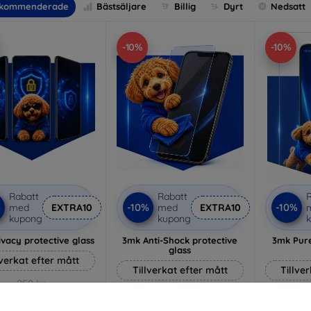
kommenderade
Bästsäljare
Billig
Dyrt
Nedsatt
-10%
-10%
Rabatt
Rabatt
R
%
-10%
-10%
med
EXTRA10
med
EXTRA10
kupong
kupong
vacy protective glass
3mk Anti-Shock protective
3mk Pure
glass
lverkat efter mått
Tillverkat efter mått
Tillve
258 kr
214 kr
232 kr
193 kr