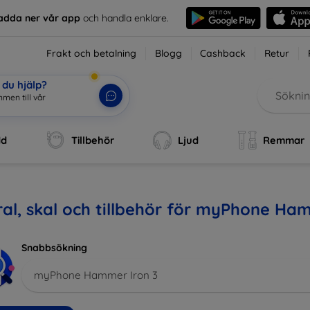
adda ner vår app
och handla enklare.
Frakt och betalning
Blogg
Cashback
Retur
du hjälp?
men till vår
dd
Tillbehör
Ljud
Remmar
al, skal och tillbehör för myPhone Ha
Snabbsökning
myPhone Hammer Iron 3