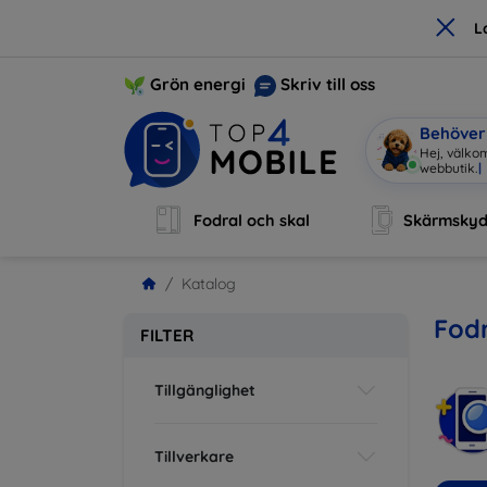
×
L
Grön energi
Skriv till oss
Behöver 
Hej, välkom
webbuti
|
Fodral och skal
Skärmsky
Katalog
Fodr
FILTER
Tillgänglighet
Tillverkare