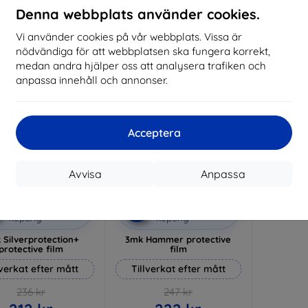
I lager 3 st
Denna webbplats använder cookies.
I lager > 5 st
I 
Vi använder cookies på vår webbplats. Vissa är
-10%
nödvändiga för att webbplatsen ska fungera korrekt,
medan andra hjälper oss att analysera trafiken och
anpassa innehåll och annonser.
Acceptera
Avvisa
Anpassa
Rabatt
Rabatt
%
-10%
med
EXTRA10
med
EXTRA10
kupong
kupong
 Silverprotection+
3mk Hammer protective
protective film
film
lverkat efter mått
Tillverkat efter mått
236 kr
247 kr