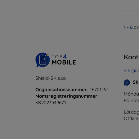
1
-
6
av
Kont
info@t
Shield-SK s.r.o.
Skr
Organisationsnummer:
46701494
Måndag 
Momsregistreringsnummer:
På nät
SK2023549671
Lördag
Offline