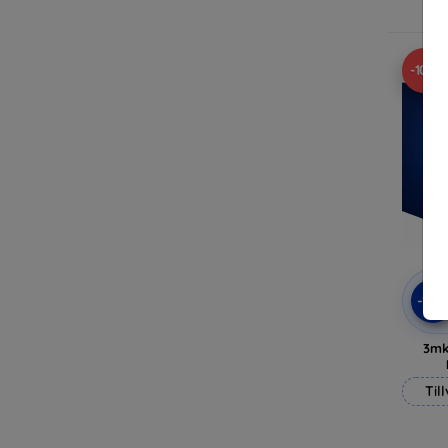
-10%
-10
3mk
Til