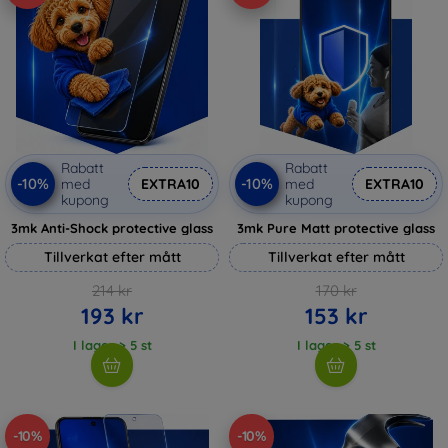
Rabatt
Rabatt
-10%
-10%
med
EXTRA10
med
EXTRA10
kupong
kupong
3mk Anti-Shock protective glass
3mk Pure Matt protective glass
Tillverkat efter mått
Tillverkat efter mått
214 kr
170 kr
193 kr
153 kr
I lager > 5 st
I lager > 5 st
-10%
-10%