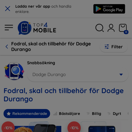
×
Ladda ner vår app
och handla
enklare.
0
Fodral, skal och tillbehör för Dodge
Filter
Durango
Snabbsökning
Dodge Durango
Fodral, skal och tillbehör för Dodge
Durango
Rekommenderade
Bästsäljare
Billig
Dyrt
-10%
-10%