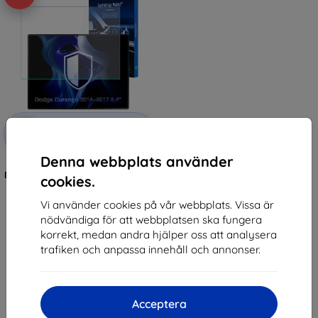
Rabatt
-10%
med
EXTRA10
kupong
Denna webbplats använder
3mk TechWrap Matte Center
Display Protective film for Dodge
cookies.
Durango 2014–2017 8,4"
392 kr
Vi använder cookies på vår webbplats. Vissa är
353 kr
nödvändiga för att webbplatsen ska fungera
korrekt, medan andra hjälper oss att analysera
I lager 3 st
trafiken och anpassa innehåll och annonser.
Acceptera