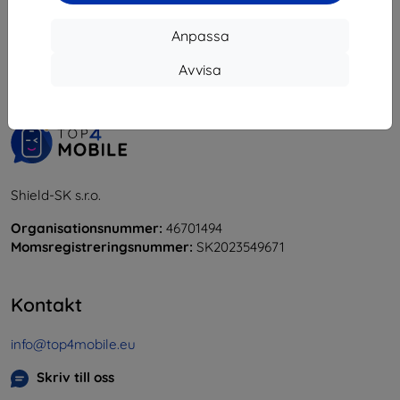
1
-
5
av totalt
5
.
Anpassa
«
1
»
Avvisa
Shield-SK s.r.o.
Organisationsnummer:
46701494
Momsregistreringsnummer:
SK2023549671
Kontakt
info@top4mobile.eu
Skriv till oss