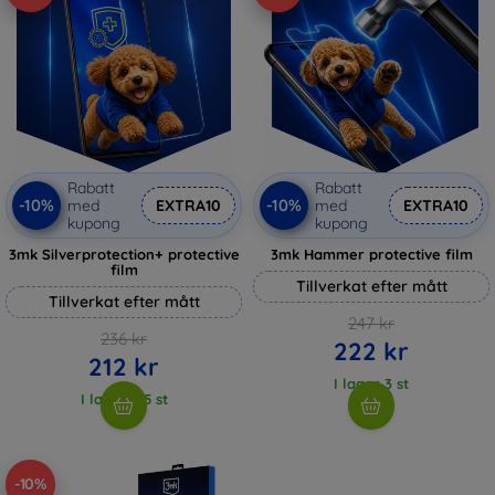
Rabatt
Rabatt
-10%
-10%
med
EXTRA10
med
EXTRA10
kupong
kupong
3mk Silverprotection+ protective
3mk Hammer protective film
film
Tillverkat efter mått
Tillverkat efter mått
247 kr
236 kr
222 kr
212 kr
I lager 3 st
I lager > 5 st
-10%