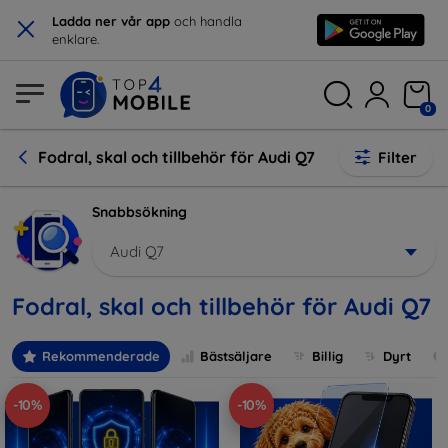
×
Ladda ner vår app
och handla
enklare.
0
Fodral, skal och tillbehör för Audi Q7
Filter
Snabbsökning
Audi Q7
Fodral, skal och tillbehör för Audi Q7
Rekommenderade
Bästsäljare
Billig
Dyrt
-10%
-10%