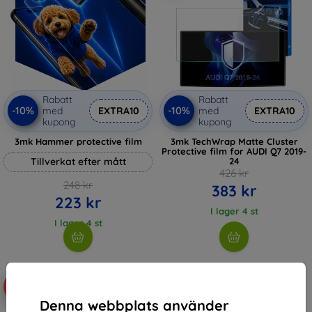
Rabatt
Rabatt
-10%
-10%
med
EXTRA10
med
EXTRA10
kupong
kupong
3mk Hammer protective film
3mk TechWrap Matte Cluster
Protective film for AUDI Q7 2019-
Tillverkat efter mått
24
426 kr
248 kr
383 kr
223 kr
I lager 4 st
I lager 4 st
-10%
Denna webbplats använder