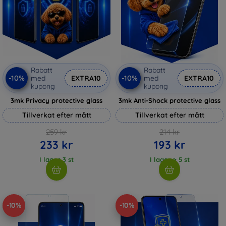
Rabatt
Rabatt
-10%
-10%
med
EXTRA10
med
EXTRA10
kupong
kupong
3mk Privacy protective glass
3mk Anti-Shock protective glass
Tillverkat efter mått
Tillverkat efter mått
259 kr
214 kr
233 kr
193 kr
I lager 3 st
I lager > 5 st
-10%
-10%