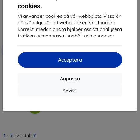
cookies.
Vi använder cookies på vår webbplats. Vissa är
nödvändiga för att webbplatsen ska fungera
korrekt, medan andra hjälper oss att analysera
trafiken och anpassa innehåll och annonser.
Rabatt
-10%
med
EXTRA10
kupong
Acceptera
3mk TechWrap Matte Center
Display Protective film for AUDI
Q7 2019-24
Anpassa
426 kr
383 kr
Avvisa
I lager > 5 st
1
-
7
av totalt
7
.