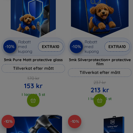
Rabatt
Rabatt
-10%
-10%
med
EXTRA10
med
EXTRA10
kupong
kupong
3mk Pure Matt protective glass
3mk Silverprotection+ protective
film
Tillverkat efter mått
Tillverkat efter mått
170 kr
237 kr
153 kr
213 kr
I lager > 5 st
I lager > 5 st
-10%
-10%