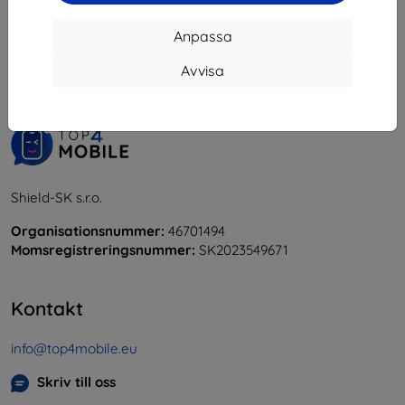
1
-
6
av totalt
6
.
Anpassa
«
1
»
Avvisa
Shield-SK s.r.o.
Organisationsnummer:
46701494
Momsregistreringsnummer:
SK2023549671
Kontakt
info@top4mobile.eu
Skriv till oss