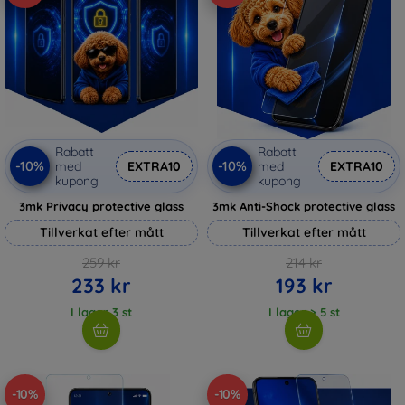
Rabatt
Rabatt
-10%
-10%
med
EXTRA10
med
EXTRA10
kupong
kupong
3mk Privacy protective glass
3mk Anti-Shock protective glass
Tillverkat efter mått
Tillverkat efter mått
259 kr
214 kr
233 kr
193 kr
I lager 3 st
I lager > 5 st
-10%
-10%