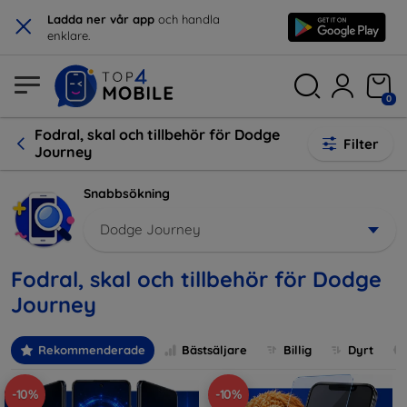
×
Ladda ner vår app
och handla
enklare.
0
Fodral, skal och tillbehör för Dodge
Filter
Journey
Snabbsökning
Dodge Journey
Fodral, skal och tillbehör för Dodge
Journey
Rekommenderade
Bästsäljare
Billig
Dyrt
-10%
-10%