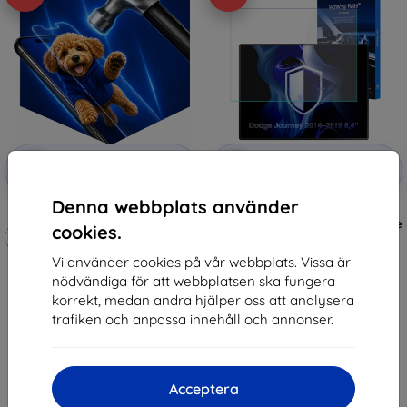
Rabatt
Rabatt
-10%
-10%
med
EXTRA10
med
EXTRA10
kupong
kupong
Denna webbplats använder
3mk Hammer protective film
3mk TechWrap Matte Center
Display Protective film for Dodge
cookies.
Tillverkat efter mått
Journey 2014–2019 8,4"
393 kr
Vi använder cookies på vår webbplats. Vissa är
248 kr
354 kr
nödvändiga för att webbplatsen ska fungera
223 kr
korrekt, medan andra hjälper oss att analysera
I lager > 5 st
I lager 4 st
trafiken och anpassa innehåll och annonser.
Acceptera