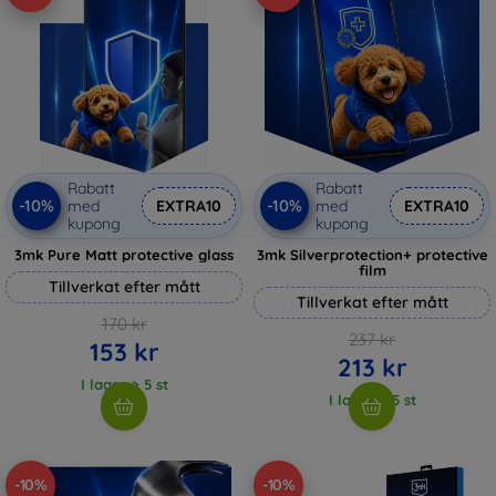
Rabatt
Rabatt
-10%
-10%
med
EXTRA10
med
EXTRA10
kupong
kupong
3mk Pure Matt protective glass
3mk Silverprotection+ protective
film
Tillverkat efter mått
Tillverkat efter mått
170 kr
237 kr
153 kr
213 kr
I lager > 5 st
I lager > 5 st
-10%
-10%