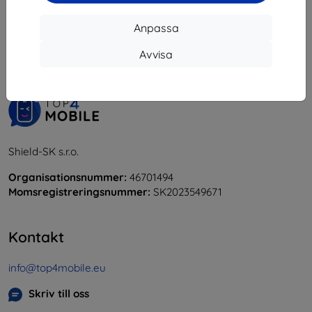
1
-
6
av totalt
6
.
Anpassa
«
1
»
Avvisa
Shield-SK s.r.o.
Organisationsnummer:
46701494
Momsregistreringsnummer:
SK2023549671
Kontakt
info@top4mobile.eu
Skriv till oss