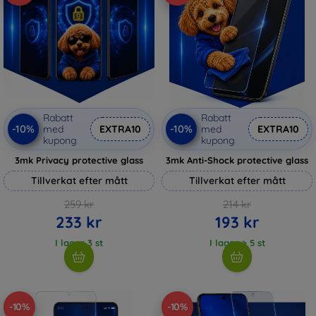
Rabatt
Rabatt
-10%
-10%
med
EXTRA10
med
EXTRA10
kupong
kupong
3mk Privacy protective glass
3mk Anti-Shock protective glass
Tillverkat efter mått
Tillverkat efter mått
259 kr
214 kr
233 kr
193 kr
I lager 3 st
I lager > 5 st
-10%
-10%