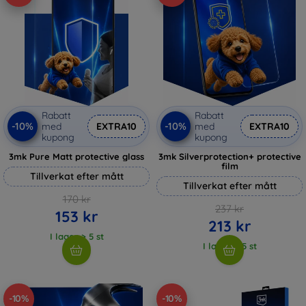
Rabatt
Rabatt
-10%
-10%
med
EXTRA10
med
EXTRA10
kupong
kupong
3mk Pure Matt protective glass
3mk Silverprotection+ protective
film
Tillverkat efter mått
Tillverkat efter mått
170 kr
237 kr
153 kr
213 kr
I lager > 5 st
I lager > 5 st
-10%
-10%