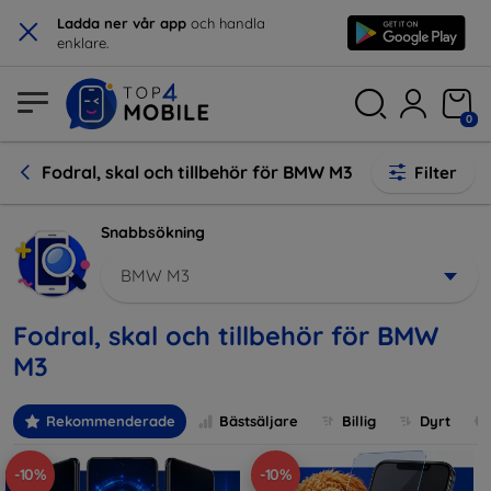
×
Ladda ner vår app
och handla
enklare.
0
Fodral, skal och tillbehör för BMW M3
Filter
Snabbsökning
BMW M3
Fodral, skal och tillbehör för BMW
M3
Rekommenderade
Bästsäljare
Billig
Dyrt
-10%
-10%