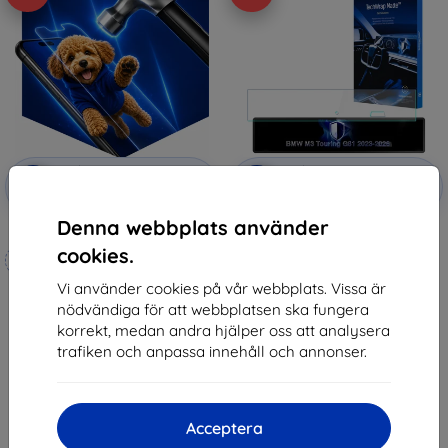
Rabatt
Rabatt
-10%
-10%
med
EXTRA10
med
EXTRA10
kupong
kupong
Denna webbplats använder
3mk Hammer protective film
3mk TechWrap Matte Center
Display Protective film for BMW
cookies.
Tillverkat efter mått
M3 Touring G81 2023-2026
571 kr
Vi använder cookies på vår webbplats. Vissa är
248 kr
514 kr
nödvändiga för att webbplatsen ska fungera
223 kr
korrekt, medan andra hjälper oss att analysera
I lager > 5 st
I lager 4 st
trafiken och anpassa innehåll och annonser.
Acceptera